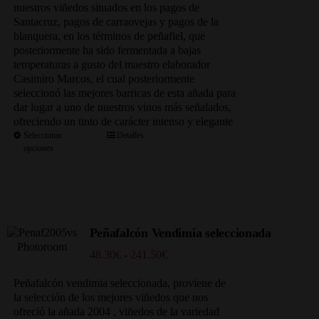
nuestros viñedos situados en los pagos de
Santacruz, pagos de carraovejas y pagos de la
blanquera, en los términos de peñafiel, que
posteriormente ha sido fermentada a bajas
temperaturas a gusto del maestro elaborador
Casimiro Marcos, el cual posteriormente
seleccionó las mejores barricas de esta añada para
dar lugar a uno de nuestros vinos más señalados,
ofreciendo un tinto de carácter intenso y elegante
Seleccionar
Detalles
opciones
Peñafalcón Vendimia seleccionada
Rango
48.30
€
-
241.50
€
de
precios:
Peñafalcón vendimia seleccionada, proviene de
desde
la selección de los mejores viñedos que nos
48.30€
ofreció la añada 2004 , viñedos de la variedad