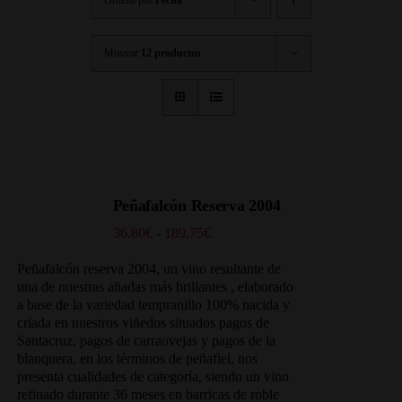
Mostrar
12 productos
Peñafalcón Reserva 2004
Rango
36.80
€
-
189.75
€
de
precios:
Peñafalcón reserva 2004, un vino resultante de
desde
una de nuestras añadas más brillantes , elaborado
36.80€
a base de la variedad tempranillo 100% nacida y
hasta
criada en nuestros viñedos situados
pagos de
189.75€
Santacruz, pagos de carraovejas y pagos de la
blanquera, en los términos de peñafiel, nos
presenta cualidades de categoría, siendo un vino
refinado durante 36 meses en barricas de roble