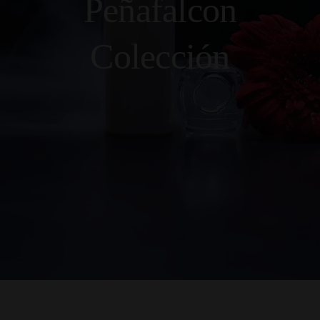
Peñafalcon
Colección