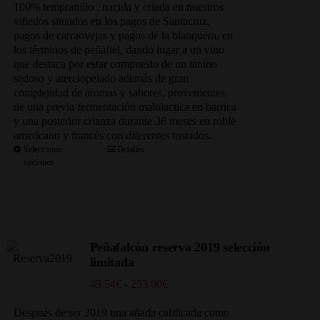
hasta
100% tempranillo , nacida y criada en nuestros
241.50€
viñedos situados en los pagos de Santacruz,
pagos de carraovejas y pagos de la blanquera, en
los términos de peñafiel, dando lugar a un vino
que destaca por estar compuesto de un tanino
sedoso y aterciopelado además de gran
complejidad de aromas y sabores, provenientes
de una previa fermentación malolactica en barrica
y una posterior crianza durante 36 meses en roble
americano y francés con diferentes tostados.
Seleccionar
Detalles
opciones
Peñafalcón reserva 2019 selección
limitada
Rango
45.54
€
-
253.00
€
de
precios:
Después de ser 2019 una añada calificada como