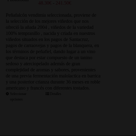
Rango
48.30
€
-
241.50
€
de
precios:
Peñafalcón vendimia seleccionada, proviene de
desde
la selección de los mejores viñedos que nos
48.30€
ofreció la añada 2004 , viñedos de la variedad
hasta
100% tempranillo , nacida y criada en nuestros
241.50€
viñedos situados en los pagos de Santacruz,
pagos de carraovejas y pagos de la blanquera, en
los términos de peñafiel, dando lugar a un vino
que destaca por estar compuesto de un tanino
sedoso y aterciopelado además de gran
complejidad de aromas y sabores, provenientes
de una previa fermentación malolactica en barrica
y una posterior crianza durante 36 meses en roble
americano y francés con diferentes tostados.
Seleccionar
Detalles
opciones