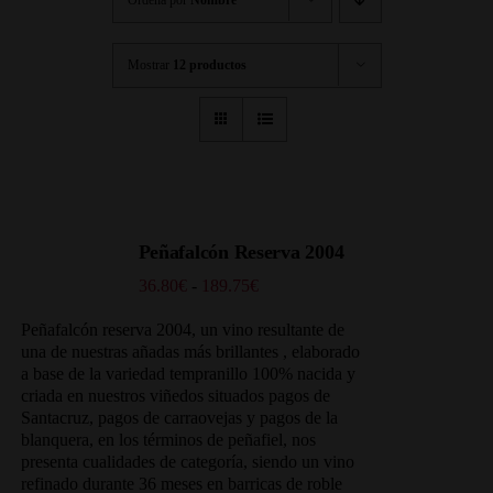
Mostrar
12 productos
Peñafalcón Reserva 2004
Rango
36.80
€
-
189.75
€
de
precios:
Peñafalcón reserva 2004, un vino resultante de
desde
una de nuestras añadas más brillantes , elaborado
36.80€
a base de la variedad tempranillo 100% nacida y
hasta
criada en nuestros viñedos situados
pagos de
189.75€
Santacruz, pagos de carraovejas y pagos de la
blanquera, en los términos de peñafiel, nos
presenta cualidades de categoría, siendo un vino
refinado durante 36 meses en barricas de roble