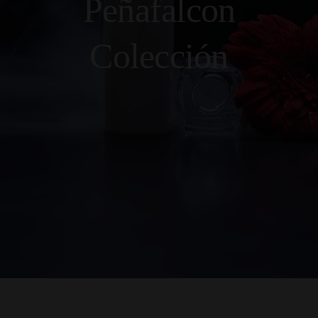
Peñafalcon
Colección