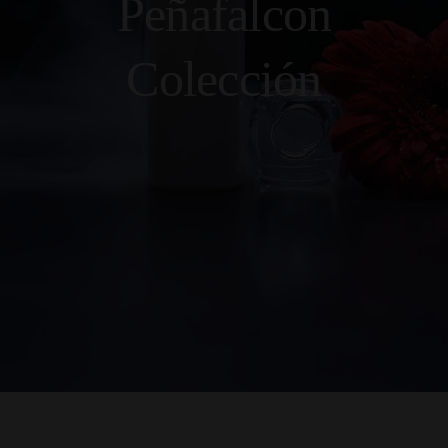
Peñafalcon
Colección