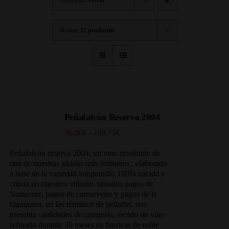
Mostrar
12 productos
Peñafalcón Reserva 2004
Rango
36.80
€
-
189.75
€
de
precios:
Peñafalcón reserva 2004, un vino resultante de
desde
una de nuestras añadas más brillantes , elaborado
36.80€
a base de la variedad tempranillo 100% nacida y
hasta
criada en nuestros viñedos situados
pagos de
189.75€
Santacruz, pagos de carraovejas y pagos de la
blanquera, en los términos de peñafiel, nos
presenta cualidades de categoría, siendo un vino
refinado durante 36 meses en barricas de roble