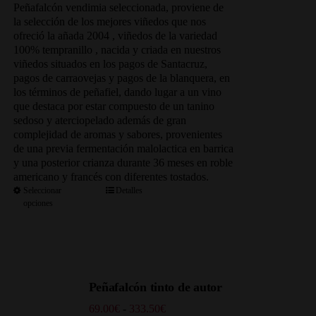
precios:
Peñafalcón vendimia seleccionada, proviene de
desde
la selección de los mejores viñedos que nos
48.30€
ofreció la añada 2004 , viñedos de la variedad
hasta
100% tempranillo , nacida y criada en nuestros
241.50€
viñedos situados en los pagos de Santacruz,
pagos de carraovejas y pagos de la blanquera, en
los términos de peñafiel, dando lugar a un vino
que destaca por estar compuesto de un tanino
sedoso y aterciopelado además de gran
complejidad de aromas y sabores, provenientes
de una previa fermentación malolactica en barrica
y una posterior crianza durante 36 meses en roble
americano y francés con diferentes tostados.
Seleccionar
Detalles
opciones
Peñafalcón tinto de autor
Rango
69.00
€
-
333.50
€