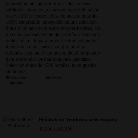
253.00€
peñafiel, hemos querido ir más allá con esta
sublime elaboración, os presentamos Peñafalcón
reserva 2019, creado a base de nuestra tinta fina
100% tempranillo, envejecida en una selección
única y limitada de nuestras mejores barricas, con
una crianza exactamente de 759 días y esmerada
dedicación da lugar a un vino extremadamente
intenso en color , nariz y cuerpo, un vino
refinado, elegante y con personalidad, preparado
para sorprender los más exigentes paladares.
Selección única de 4500 botellas, no te quedes
sin la tuya.
Seleccionar
Detalles
opciones
Peñafalcón Vendimia seleccionada
Rango
48.30
€
-
241.50
€
de