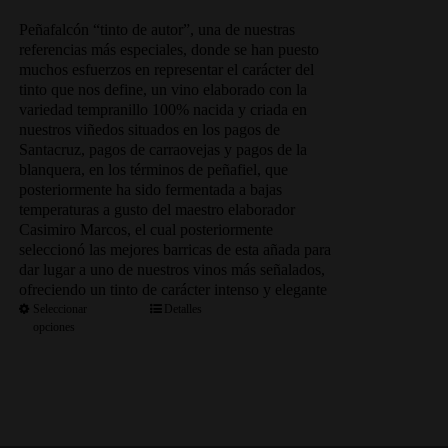
de
precios:
Peñafalcón “tinto de autor”, una de nuestras
desde
referencias más especiales, donde se han puesto
69.00€
muchos esfuerzos en representar el carácter del
hasta
tinto que nos define, un vino elaborado con la
333.50€
variedad tempranillo 100% nacida y criada en
nuestros viñedos situados en los pagos de
Santacruz, pagos de carraovejas y pagos de la
blanquera, en los términos de peñafiel, que
posteriormente ha sido fermentada a bajas
temperaturas a gusto del maestro elaborador
Casimiro Marcos, el cual posteriormente
seleccionó las mejores barricas de esta añada para
dar lugar a uno de nuestros vinos más señalados,
ofreciendo un tinto de carácter intenso y elegante
Seleccionar
Detalles
opciones