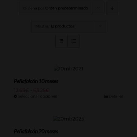
Ordena por
Orden predeterminado
Mostrar
12 productos
Peñafalcón 10 meses
Rango
12.65
€
-
63.25
€
de
Seleccionar opciones
Detalles
precios:
desde
12.65€
hasta
63.25€
Peñafalcón 20 meses