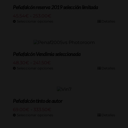
189.75€
Peñafalcón reserva 2019 selección limitada
Rango
45.54
€
-
253.00
€
de
Seleccionar opciones
Detalles
precios:
desde
45.54€
hasta
253.00€
Peñafalcón Vendimia seleccionada
Rango
48.30
€
-
241.50
€
de
Seleccionar opciones
Detalles
precios:
desde
48.30€
hasta
241.50€
Peñafalcón tinto de autor
Rango
69.00
€
-
333.50
€
de
Seleccionar opciones
Detalles
precios:
desde