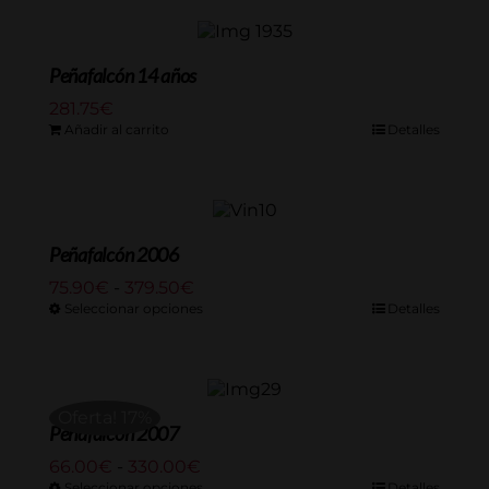
69.00€
hasta
333.50€
Peñafalcón 14 años
281.75
€
Añadir al carrito
Detalles
Peñafalcón 2006
Rango
75.90
€
-
379.50
€
de
Seleccionar opciones
Detalles
precios:
desde
75.90€
hasta
Oferta! 17%
379.50€
Peñafalcón 2007
Rango
66.00
€
-
330.00
€
de
Seleccionar opciones
Detalles