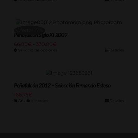
precios:
desde
66.00€
hasta
Oferta! 17%
330.00€
Peñafalcón Siglo XI 2009
Rango
66.00
€
-
330.00
€
de
Seleccionar opciones
Detalles
precios:
desde
66.00€
hasta
330.00€
Peñafalcón 2012 – Selección Fernando Esteso
166.75
€
Añadir al carrito
Detalles