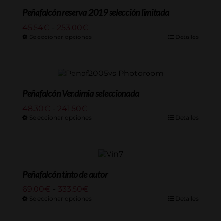
189.75€
Peñafalcón reserva 2019 selección limitada
Rango
45.54
€
-
253.00
€
de
Seleccionar opciones
Detalles
precios:
desde
45.54€
hasta
253.00€
Peñafalcón Vendimia seleccionada
Rango
48.30
€
-
241.50
€
de
Seleccionar opciones
Detalles
precios:
desde
48.30€
hasta
241.50€
Peñafalcón tinto de autor
Rango
69.00
€
-
333.50
€
de
Seleccionar opciones
Detalles
precios:
desde