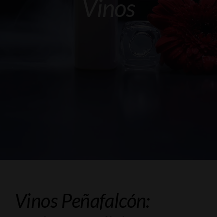
Vinos
Galeria
Videos
Blog
Contacto
Vinos Peñafalcón: