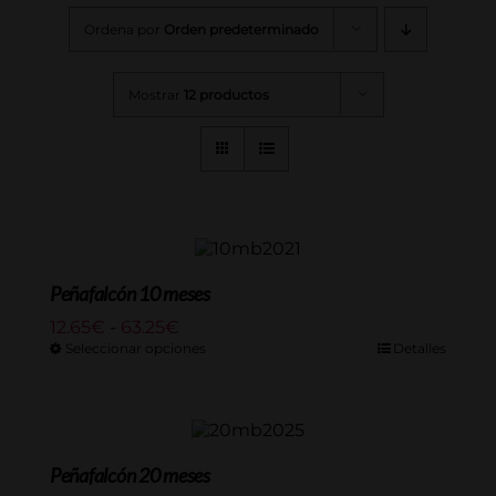
Ordena por
Orden predeterminado
Mostrar
12 productos
Peñafalcón 10 meses
Rango
12.65
€
-
63.25
€
de
Seleccionar opciones
Detalles
precios:
desde
12.65€
hasta
63.25€
Peñafalcón 20 meses