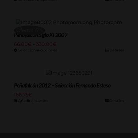
precios:
desde
66.00€
hasta
Oferta! 17%
330.00€
Peñafalcón Siglo XI 2009
Rango
66.00
€
-
330.00
€
de
Seleccionar opciones
Detalles
precios:
desde
66.00€
hasta
330.00€
Peñafalcón 2012 – Selección Fernando Esteso
166.75
€
Añadir al carrito
Detalles