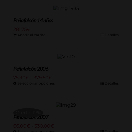
69.00€
hasta
333.50€
Peñafalcón 14 años
281.75
€
Añadir al carrito
Detalles
Peñafalcón 2006
Rango
75.90
€
-
379.50
€
de
Seleccionar opciones
Detalles
precios:
desde
75.90€
hasta
Oferta! 17%
379.50€
Peñafalcón 2007
Rango
66.00
€
-
330.00
€
de
Seleccionar opciones
Detalles