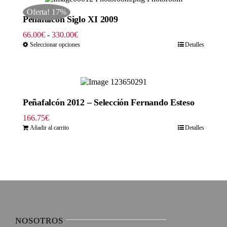
hasta
Oferta! 17%
330.00€
Peñafalcón Siglo XI 2009
Rango
66.00
€
-
330.00
€
de
Seleccionar opciones
Detalles
precios:
desde
66.00€
hasta
330.00€
Peñafalcón 2012 – Selección Fernando Esteso
166.75
€
Añadir al carrito
Detalles
NOSOTROS