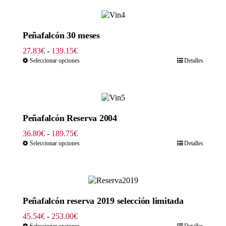
23.00€
hasta
115.00€
Peñafalcón 30 meses
Rango
27.83
€
-
139.15
€
de
Seleccionar opciones
Detalles
precios:
desde
27.83€
hasta
139.15€
Peñafalcón Reserva 2004
Rango
36.80
€
-
189.75
€
de
Seleccionar opciones
Detalles
precios:
desde
36.80€
hasta
189.75€
Peñafalcón reserva 2019 selección limitada
Rango
45.54
€
-
253.00
€
de
Seleccionar opciones
Detalles