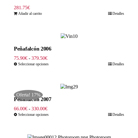
281.75
€
Añadir al carrito
Detalles
Peñafalcón 2006
Rango
75.90
€
-
379.50
€
de
Seleccionar opciones
Detalles
precios:
desde
75.90€
hasta
Oferta! 17%
379.50€
Peñafalcón 2007
Rango
66.00
€
-
330.00
€
de
Seleccionar opciones
Detalles
precios:
desde
66.00€