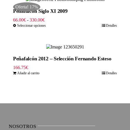
hasta
Oferta! 17%
330.00€
Peñafalcón Siglo XI 2009
Rango
66.00
€
-
330.00
€
de
Seleccionar opciones
Detalles
precios:
desde
66.00€
hasta
330.00€
Peñafalcón 2012 – Selección Fernando Esteso
166.75
€
Añadir al carrito
Detalles
NOSOTROS