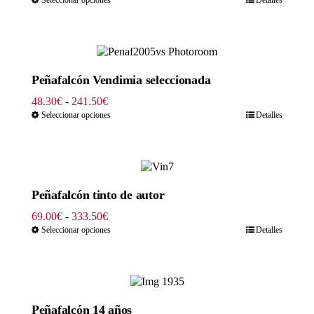
precios:
desde
45.54€
hasta
253.00€
Peñafalcón Vendimia seleccionada
Rango
48.30
€
-
241.50
€
de
Seleccionar opciones
Detalles
precios:
desde
48.30€
hasta
241.50€
Peñafalcón tinto de autor
Rango
69.00
€
-
333.50
€
de
Seleccionar opciones
Detalles
precios:
desde
69.00€
hasta
333.50€
Peñafalcón 14 años