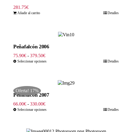
281.75
€
Añadir al carrito
Detalles
Peñafalcón 2006
Rango
75.90
€
-
379.50
€
de
Seleccionar opciones
Detalles
precios:
desde
75.90€
hasta
Oferta! 17%
379.50€
Peñafalcón 2007
Rango
66.00
€
-
330.00
€
de
Seleccionar opciones
Detalles
precios:
desde
66.00€