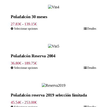
23.00€
hasta
115.00€
Peñafalcón 30 meses
Rango
27.83
€
-
139.15
€
de
Seleccionar opciones
Detalles
precios:
desde
27.83€
hasta
139.15€
Peñafalcón Reserva 2004
Rango
36.80
€
-
189.75
€
de
Seleccionar opciones
Detalles
precios:
desde
36.80€
hasta
189.75€
Peñafalcón reserva 2019 selección limitada
Rango
45.54
€
-
253.00
€
de
Seleccionar opciones
Detalles