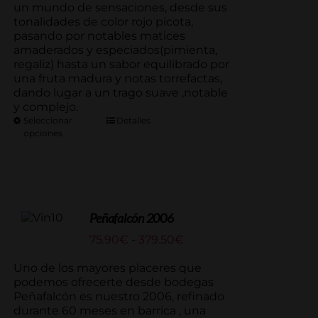
un mundo de sensaciones, desde sus
tonalidades de color rojo picota,
pasando por notables matices
amaderados y especiados(pimienta,
regaliz) hasta un sabor equilibrado por
una fruta madura y notas torrefactas,
dando lugar a un trago suave ,notable
y complejo.
Seleccionar
Detalles
opciones
Peñafalcón 2006
Rango
75.90
€
-
379.50
€
de
precios:
Uno de los mayores placeres que
desde
podemos ofrecerte desde bodegas
75.90€
Peñafalcón es nuestro 2006, refinado
hasta
durante 60 meses en barrica , una