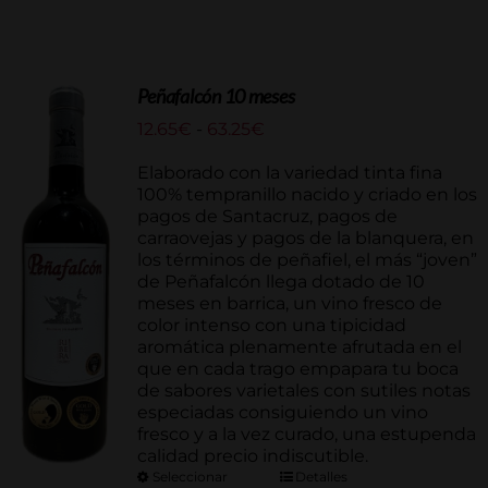
Peñafalcón 10 meses
Rango
12.65
€
-
63.25
€
de
precios:
Elaborado con la variedad tinta fina
desde
100% tempranillo nacido y criado en los
12.65€
pagos de Santacruz, pagos de
hasta
carraovejas y pagos de la blanquera, en
63.25€
los términos de peñafiel, el más “joven”
de Peñafalcón llega dotado de 10
meses en barrica, un vino fresco de
color intenso con una tipicidad
aromática plenamente afrutada en el
que en cada trago empapara tu boca
de sabores varietales con sutiles notas
especiadas consiguiendo un vino
fresco y a la vez curado, una estupenda
calidad precio indiscutible.
Seleccionar
Detalles