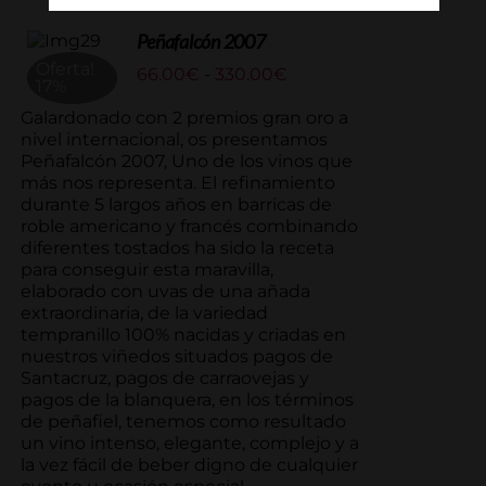
Peñafalcón 2007
Oferta!
Rango
66.00
€
-
330.00
€
17%
de
precios:
Galardonado con 2 premios gran oro a
desde
nivel internacional, os presentamos
66.00€
Peñafalcón 2007, Uno de los vinos que
hasta
más nos representa. El refinamiento
330.00€
durante 5 largos años en barricas de
roble americano y francés combinando
diferentes tostados ha sido la receta
para conseguir esta maravilla,
elaborado con uvas de una añada
extraordinaria, de la variedad
tempranillo 100% nacidas y criadas en
nuestros viñedos situados pagos de
Santacruz, pagos de carraovejas y
pagos de la blanquera, en los términos
de peñafiel, tenemos como resultado
un vino intenso, elegante, complejo y a
la vez fácil de beber digno de cualquier