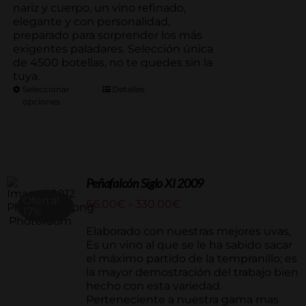
nariz y cuerpo, un vino refinado,
elegante y con personalidad,
preparado para sorprender los más
exigentes paladares. Selección única
de 4500 botellas, no te quedes sin la
tuya.
Seleccionar
Detalles
opciones
Peñafalcón Siglo XI 2009
Oferta!
Rango
66.00
€
-
330.00
€
17%
de
precios:
Elaborado con nuestras mejores uvas,
desde
Es un vino al que se le ha sabido sacar
66.00€
el máximo partido de la tempranillo; es
hasta
la mayor demostración del trabajo bien
330.00€
hecho con esta variedad.
Perteneciente a nuestra gama mas