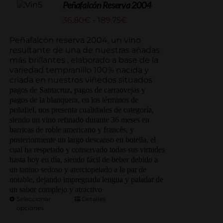
Peñafalcón Reserva 2004
Rango
36.80
€
-
189.75
€
de
precios:
Peñafalcón reserva 2004, un vino
desde
resultante de una de nuestras añadas
36.80€
más brillantes , elaborado a base de la
hasta
variedad tempranillo 100% nacida y
189.75€
criada en nuestros viñedos situados
pagos de Santacruz, pagos de carraovejas y
pagos de la blanquera, en los términos de
peñafiel, nos presenta cualidades de categoría,
siendo un vino refinado durante 36 meses en
barricas de roble americano y francés, y
posteriormente un largo descanso en botella, el
cual ha respetado y conservado todas sus virtudes
hasta hoy en día, siendo fácil de beber debido a
un tanino sedoso y aterciopelado a la par de
notable, dejando impregnada lengua y paladar de
un sabor complejo y atractivo
Seleccionar
Detalles
opciones