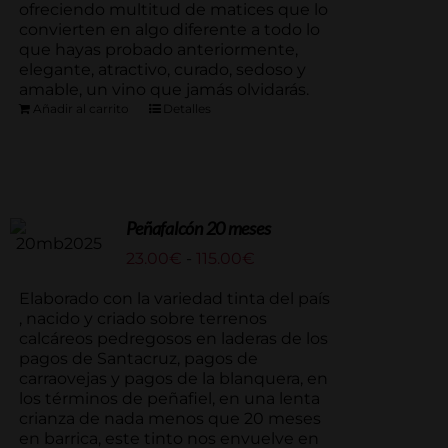
ofreciendo multitud de matices que lo
convierten en algo diferente a todo lo
que hayas probado anteriormente,
elegante, atractivo, curado, sedoso y
amable, un vino que jamás olvidarás.
Añadir al carrito
Detalles
Peñafalcón 20 meses
Rango
23.00
€
-
115.00
€
de
precios:
Elaborado con la variedad tinta del país
desde
, nacido y criado sobre terrenos
23.00€
calcáreos pedregosos en laderas de los
hasta
pagos de Santacruz, pagos de
115.00€
carraovejas y pagos de la blanquera, en
los términos de peñafiel, en una lenta
crianza de nada menos que 20 meses
en barrica, este tinto nos envuelve en