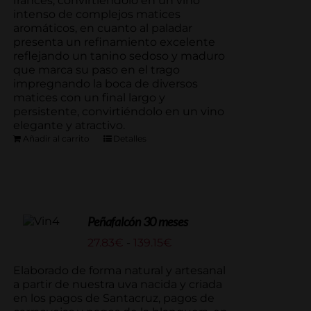
francés, convirtiéndolo en un vino
intenso de complejos matices
aromáticos, en cuanto al paladar
presenta un refinamiento excelente
reflejando un tanino sedoso y maduro
que marca su paso en el trago
impregnando la boca de diversos
matices con un final largo y
persistente, convirtiéndolo en un vino
elegante y atractivo.
Añadir al carrito
Detalles
Peñafalcón 30 meses
Rango
27.83
€
-
139.15
€
de
precios:
Elaborado de forma natural y artesanal
desde
a partir de nuestra uva nacida y criada
27.83€
en los pagos de Santacruz, pagos de