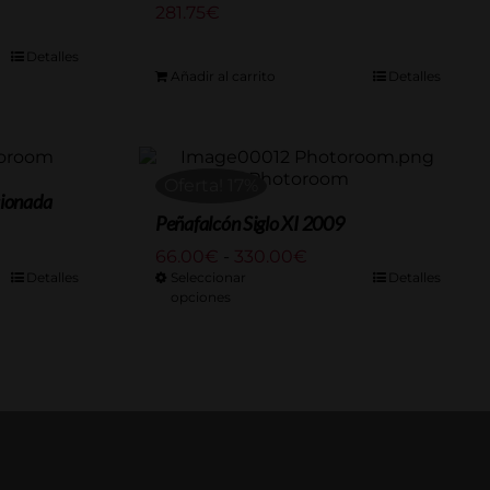
281.75
€
Detalles
:
Añadir al carrito
Detalles
€
0€
Oferta! 17%
cionada
Peñafalcón Siglo XI 2009
Rango
66.00
€
-
330.00
€
:
de
Detalles
Seleccionar
Detalles
opciones
precios:
desde
66.00€
€
hasta
330.00€