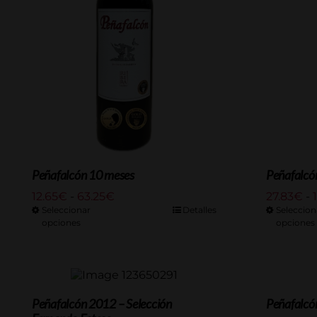
Peñafalcón 10 meses
Peñafalcó
Rango
12.65
€
-
63.25
€
27.83
€
-
de
Seleccionar
Detalles
Seleccion
opciones
precios:
opciones
desde
12.65€
hasta
63.25€
Peñafalcón 2012 – Selección
Peñafalcón