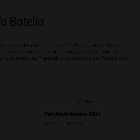
a Botella
on uvas seleccionadas de viñedos privilegiados, cada
iciones exclusivas de alta gama, nuestra bodega
 una estructura impecable, cada copa de Peñafalcón
Peñafalcón Reserva 2004
Rango
36.80
€
-
189.75
€
de
precios: