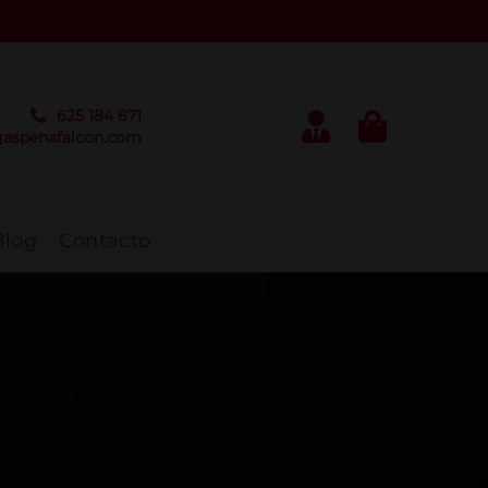
625 184 871
aspenafalcon.com
Blog
Contacto