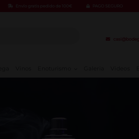
Envío gratis pedido de 100€
PAGO SEGURO
casi@bodeg
ega
Vinos
Enoturismo
Galeria
Videos