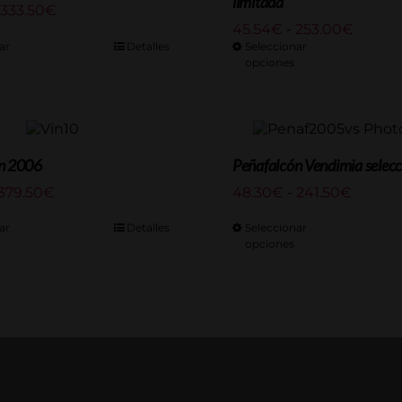
limitada
Rango
333.50
€
de
Rango
45.54
€
-
253.00
€
precios:
de
ar
Detalles
Seleccionar
desde
opciones
precios
69.00€
desde
hasta
45.54
333.50€
hasta
253.0
n 2006
Peñafalcón Vendimia selec
Rango
Rango
379.50
€
48.30
€
-
241.50
€
de
de
precios:
precios
ar
Detalles
Seleccionar
desde
opciones
desde
75.90€
48.30€
hasta
hasta
379.50€
241.50