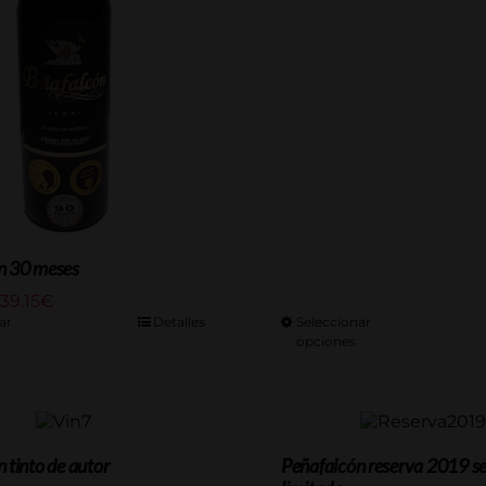
desde
23.00€
hasta
115.00€
n 30 meses
Rango
139.15
€
de
ar
Detalles
Seleccionar
precios:
opciones
desde
27.83€
hasta
139.15€
 tinto de autor
Peñafalcón reserva 2019 se