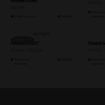
Fernando Esteso
69.00
€
-
166.75
€
Seleccion
Añadir al carrito
Detalles
opciones
Oferta! 17%
Peñafalcón 2007
Peñafalcó
Rango
66.00
€
-
330.00
€
75.90
€
-
de
precios:
Seleccionar
Detalles
Seleccion
opciones
desde
opciones
66.00€
hasta
330.00€