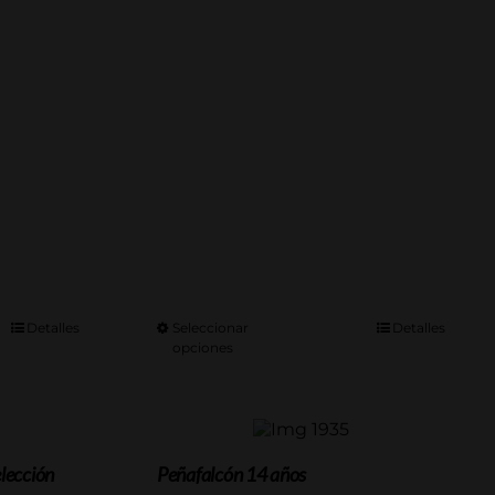
desde
36.80€
hasta
189.75€
Detalles
Seleccionar
Detalles
opciones
lección
Peñafalcón 14 años