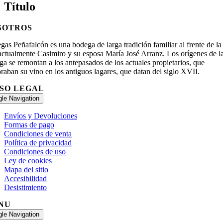
Título
SOTROS
as Peñafalcón es una bodega de larga tradición familiar al frente de la
 actualmente Casimiro y su esposa María José Arranz. Los orígenes de l
a se remontan a los antepasados de los actuales propietarios, que
raban su vino en los antiguos lagares, que datan del siglo XVII.
ISO LEGAL
gle Navigation
Envíos y Devoluciones
Formas de pago
Condiciones de venta
Política de privacidad
Condiciones de uso
Ley de cookies
Mapa del sitio
Accesibilidad
Desistimiento
NU
gle Navigation