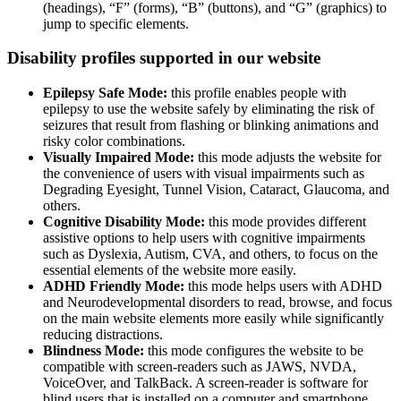
(headings), “F” (forms), “B” (buttons), and “G” (graphics) to
jump to specific elements.
Disability profiles supported in our website
Epilepsy Safe Mode:
this profile enables people with
epilepsy to use the website safely by eliminating the risk of
seizures that result from flashing or blinking animations and
risky color combinations.
Visually Impaired Mode:
this mode adjusts the website for
the convenience of users with visual impairments such as
Degrading Eyesight, Tunnel Vision, Cataract, Glaucoma, and
others.
Cognitive Disability Mode:
this mode provides different
assistive options to help users with cognitive impairments
such as Dyslexia, Autism, CVA, and others, to focus on the
essential elements of the website more easily.
ADHD Friendly Mode:
this mode helps users with ADHD
and Neurodevelopmental disorders to read, browse, and focus
on the main website elements more easily while significantly
reducing distractions.
Blindness Mode:
this mode configures the website to be
compatible with screen-readers such as JAWS, NVDA,
VoiceOver, and TalkBack. A screen-reader is software for
blind users that is installed on a computer and smartphone,