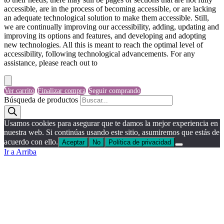
accessible, are in the process of becoming accessible, or are lacking
an adequate technological solution to make them accessible. Still,
we are continually improving our accessibility, adding, updating and
improving its options and features, and developing and adopting
new technologies. All this is meant to reach the optimal level of
accessibility, following technological advancements. For any
assistance, please reach out to
Ver carrito
Finalizar compra
Seguir comprando
Búsqueda de productos
Usamos cookies para asegurar que te damos la mejor experiencia en
nuestra web. Si continúas usando este sitio, asumiremos que estás de
acuerdo con ello.
Aceptar
No
Política de privacidad
Ir a Arriba