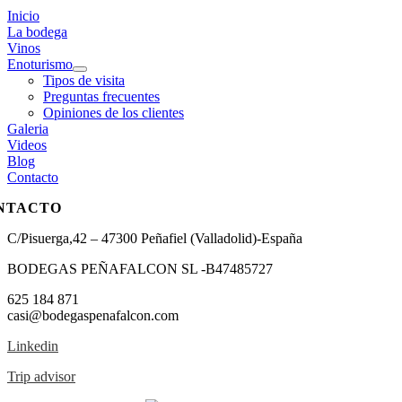
Inicio
La bodega
Vinos
Enoturismo
Tipos de visita
Preguntas frecuentes
Opiniones de los clientes
Galeria
Videos
Blog
Contacto
NTACTO
C/Pisuerga,42 – 47300 Peñafiel (Valladolid)-España
BODEGAS PEÑAFALCON SL -B47485727
625 184 871
casi@bodegaspenafalcon.com
Linkedin
Trip advisor