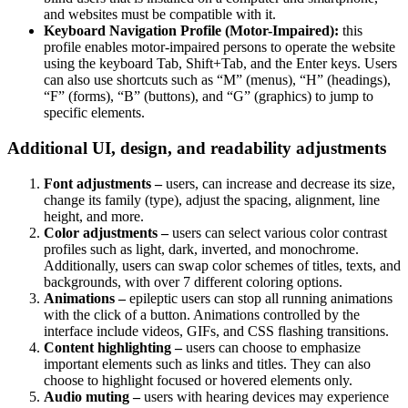
and websites must be compatible with it.
Keyboard Navigation Profile (Motor-Impaired):
this
profile enables motor-impaired persons to operate the website
using the keyboard Tab, Shift+Tab, and the Enter keys. Users
can also use shortcuts such as “M” (menus), “H” (headings),
“F” (forms), “B” (buttons), and “G” (graphics) to jump to
specific elements.
Additional UI, design, and readability adjustments
Font adjustments –
users, can increase and decrease its size,
change its family (type), adjust the spacing, alignment, line
height, and more.
Color adjustments –
users can select various color contrast
profiles such as light, dark, inverted, and monochrome.
Additionally, users can swap color schemes of titles, texts, and
backgrounds, with over 7 different coloring options.
Animations –
epileptic users can stop all running animations
with the click of a button. Animations controlled by the
interface include videos, GIFs, and CSS flashing transitions.
Content highlighting –
users can choose to emphasize
important elements such as links and titles. They can also
choose to highlight focused or hovered elements only.
Audio muting –
users with hearing devices may experience