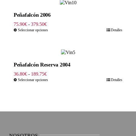
Peñafalcón 2006
Rango
75.90
€
-
379.50
€
de
Seleccionar opciones
Detalles
precios:
desde
75.90€
hasta
379.50€
Peñafalcón Reserva 2004
Rango
36.80
€
-
189.75
€
de
Seleccionar opciones
Detalles
precios:
desde
36.80€
hasta
189.75€
NOSOTROS