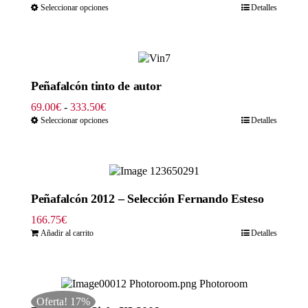
de
Seleccionar opciones
Detalles
precios:
desde
48.30€
hasta
241.50€
Peñafalcón tinto de autor
Rango
69.00
€
-
333.50
€
de
Seleccionar opciones
Detalles
precios:
desde
69.00€
hasta
333.50€
Peñafalcón 2012 – Selección Fernando Esteso
166.75
€
Añadir al carrito
Detalles
Oferta! 17%