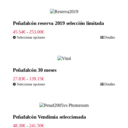
desde
23.00€
hasta
115.00€
Peñafalcón reserva 2019 selección limitada
Rango
45.54
€
-
253.00
€
de
Seleccionar opciones
Detalles
precios:
desde
45.54€
hasta
253.00€
Peñafalcón 30 meses
Rango
27.83
€
-
139.15
€
de
Seleccionar opciones
Detalles
precios:
desde
27.83€
hasta
139.15€
Peñafalcón Vendimia seleccionada
Rango
48.30
€
-
241.50
€