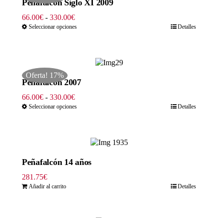
Peñafalcón Siglo XI 2009
Rango
66.00
€
-
330.00
€
de
Seleccionar opciones
Detalles
precios:
desde
66.00€
hasta
Oferta! 17%
330.00€
Peñafalcón 2007
Rango
66.00
€
-
330.00
€
de
Seleccionar opciones
Detalles
precios:
desde
66.00€
hasta
330.00€
Peñafalcón 14 años
281.75
€
Añadir al carrito
Detalles