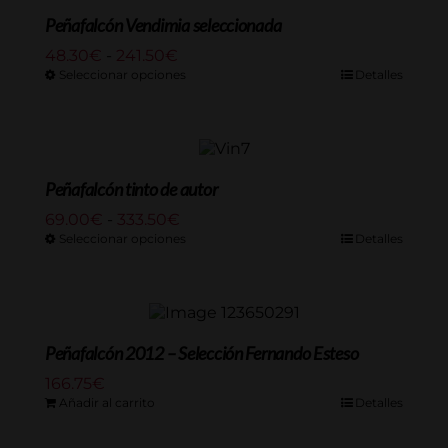
139.15€
Peñafalcón Vendimia seleccionada
Rango
48.30
€
-
241.50
€
de
Seleccionar opciones
Detalles
precios:
desde
48.30€
hasta
241.50€
Peñafalcón tinto de autor
Rango
69.00
€
-
333.50
€
de
Seleccionar opciones
Detalles
precios:
desde
69.00€
hasta
333.50€
Peñafalcón 2012 – Selección Fernando Esteso
166.75
€
Añadir al carrito
Detalles