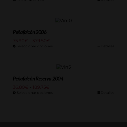
Peñafalcón 2006
Rango
75.90
€
-
379.50
€
de
Seleccionar opciones
Detalles
precios:
desde
75.90€
hasta
379.50€
Peñafalcón Reserva 2004
Rango
36.80
€
-
189.75
€
de
Seleccionar opciones
Detalles
precios:
desde
36.80€
hasta
189.75€