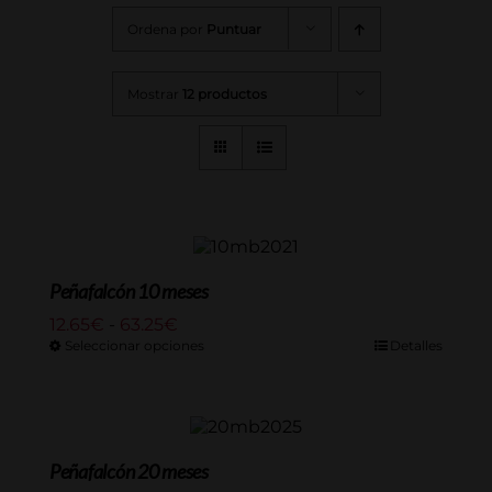
Ordena por
Puntuar
Mostrar
12 productos
Peñafalcón 10 meses
Rango
12.65
€
-
63.25
€
de
Seleccionar opciones
Detalles
precios:
desde
12.65€
hasta
63.25€
Peñafalcón 20 meses