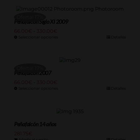
Oferta! 17%
Peñafalcón Siglo XI 2009
Rango
66.00
€
-
330.00
€
de
Seleccionar opciones
Detalles
precios:
desde
66.00€
hasta
Oferta! 17%
330.00€
Peñafalcón 2007
Rango
66.00
€
-
330.00
€
de
Seleccionar opciones
Detalles
precios:
desde
66.00€
hasta
330.00€
Peñafalcón 14 años
281.75
€
Añadir al carrito
Detalles