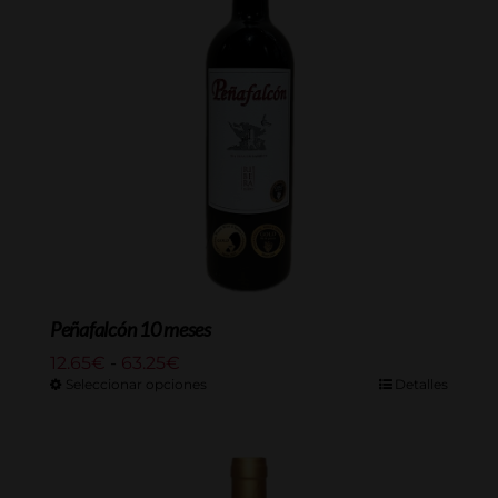
Peñafalcón 10 meses
Rango
12.65
€
-
63.25
€
de
Seleccionar opciones
Detalles
precios:
desde
12.65€
hasta
63.25€