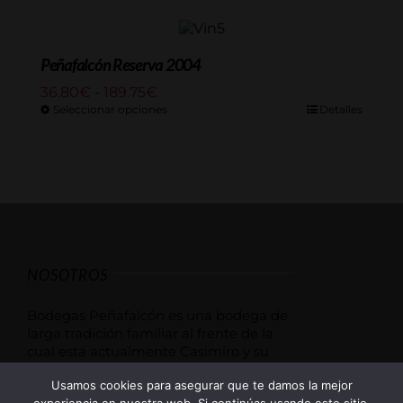
75.90€
hasta
379.50€
Peñafalcón Reserva 2004
Rango
36.80
€
-
189.75
€
de
Seleccionar opciones
Detalles
precios:
desde
36.80€
hasta
189.75€
NOSOTROS
Bodegas Peñafalcón es una bodega de
larga tradición familiar al frente de la
cual está actualmente Casimiro y su
esposa María José Arranz. Los orígenes
Usamos cookies para asegurar que te damos la mejor
de la bodega se remontan a los