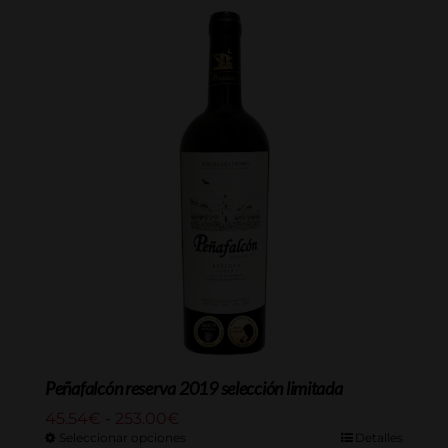
23.00€
hasta
115.00€
Peñafalcón reserva 2019 selección limitada
Rango
45.54
€
-
253.00
€
de
Seleccionar opciones
Detalles