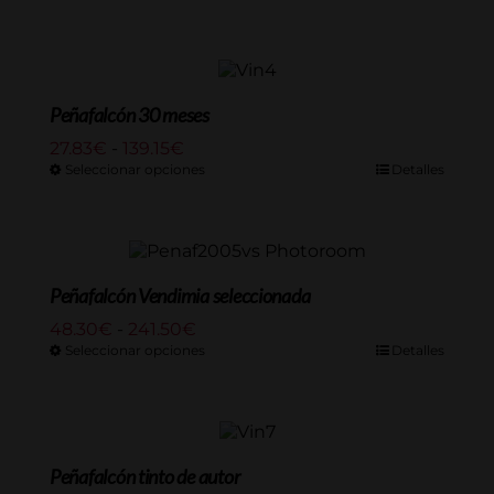
precios:
desde
45.54€
hasta
253.00€
Peñafalcón 30 meses
Rango
27.83
€
-
139.15
€
de
Seleccionar opciones
Detalles
precios:
desde
27.83€
hasta
139.15€
Peñafalcón Vendimia seleccionada
Rango
48.30
€
-
241.50
€
de
Seleccionar opciones
Detalles
precios:
desde
48.30€
hasta
241.50€
Peñafalcón tinto de autor