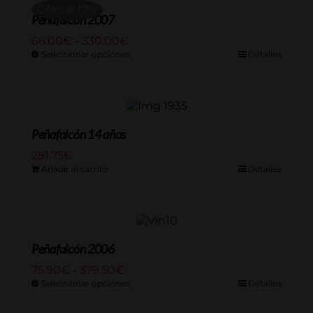
Oferta! 17%
330.00€
Peñafalcón 2007
Rango
66.00
€
-
330.00
€
de
Seleccionar opciones
Detalles
precios:
desde
66.00€
hasta
330.00€
Peñafalcón 14 años
281.75
€
Añadir al carrito
Detalles
Peñafalcón 2006
Rango
75.90
€
-
379.50
€
de
Seleccionar opciones
Detalles
precios:
desde