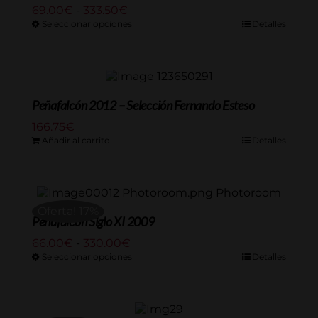
Rango
69.00
€
-
333.50
€
de
Seleccionar opciones
Detalles
precios:
desde
69.00€
hasta
333.50€
Peñafalcón 2012 – Selección Fernando Esteso
166.75
€
Añadir al carrito
Detalles
Oferta! 17%
Peñafalcón Siglo XI 2009
Rango
66.00
€
-
330.00
€
de
Seleccionar opciones
Detalles
precios:
desde
66.00€
hasta