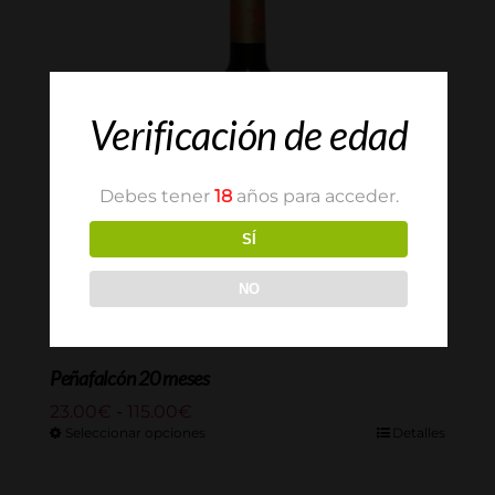
Verificación de edad
Debes tener
18
años para acceder.
SÍ
NO
Peñafalcón 20 meses
Rango
23.00
€
-
115.00
€
de
Seleccionar opciones
Detalles
precios:
desde