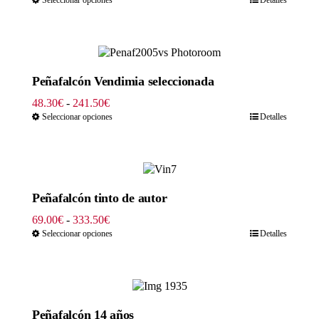
precios:
desde
45.54€
hasta
253.00€
Peñafalcón Vendimia seleccionada
Rango
48.30
€
-
241.50
€
de
Seleccionar opciones
Detalles
precios:
desde
48.30€
hasta
241.50€
Peñafalcón tinto de autor
Rango
69.00
€
-
333.50
€
de
Seleccionar opciones
Detalles
precios:
desde
69.00€
hasta
333.50€
Peñafalcón 14 años