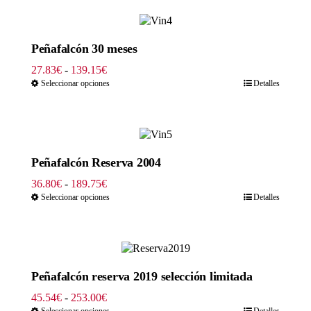
23.00€
hasta
115.00€
Peñafalcón 30 meses
Rango
27.83
€
-
139.15
€
de
Seleccionar opciones
Detalles
precios:
desde
27.83€
hasta
139.15€
Peñafalcón Reserva 2004
Rango
36.80
€
-
189.75
€
de
Seleccionar opciones
Detalles
precios:
desde
36.80€
hasta
189.75€
Peñafalcón reserva 2019 selección limitada
Rango
45.54
€
-
253.00
€
de
Seleccionar opciones
Detalles