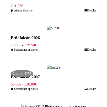
281.75
€
Añadir al carrito
Detalles
Peñafalcón 2006
Rango
75.90
€
-
379.50
€
de
Seleccionar opciones
Detalles
precios:
desde
75.90€
hasta
Oferta! 17%
379.50€
Peñafalcón 2007
Rango
66.00
€
-
330.00
€
de
Seleccionar opciones
Detalles
precios:
desde
66.00€