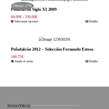
hasta
Oferta! 17%
330.00€
Peñafalcón Siglo XI 2009
Rango
66.00
€
-
330.00
€
de
Seleccionar opciones
Detalles
precios:
desde
66.00€
hasta
330.00€
Peñafalcón 2012 – Selección Fernando Esteso
166.75
€
Añadir al carrito
Detalles
NOSOTROS