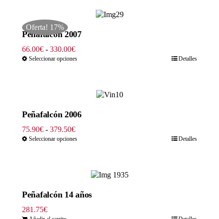
66.00€
hasta
Oferta! 17%
330.00€
Peñafalcón 2007
Rango
66.00
€
-
330.00
€
de
Seleccionar opciones
Detalles
precios:
desde
66.00€
hasta
330.00€
Peñafalcón 2006
Rango
75.90
€
-
379.50
€
de
Seleccionar opciones
Detalles
precios:
desde
75.90€
hasta
379.50€
Peñafalcón 14 años
281.75
€
Añadir al carrito
Detalles