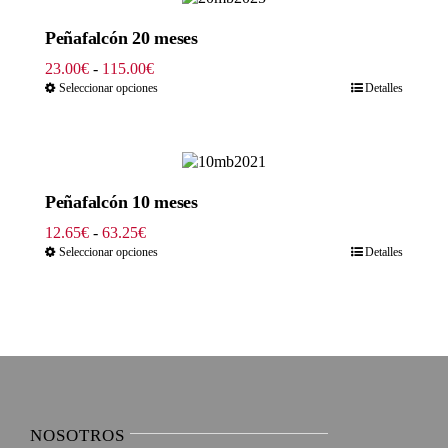
hasta
139.15€
Peñafalcón 20 meses
Rango
23.00
€
-
115.00
€
de
Seleccionar opciones
Detalles
precios:
desde
23.00€
hasta
115.00€
Peñafalcón 10 meses
Rango
12.65
€
-
63.25
€
de
Seleccionar opciones
Detalles
precios:
desde
12.65€
hasta
63.25€
NOSOTROS