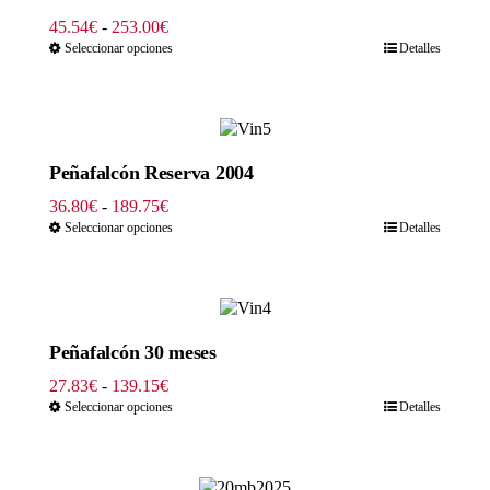
Rango
45.54
€
-
253.00
€
de
Seleccionar opciones
Detalles
precios:
desde
45.54€
hasta
253.00€
Peñafalcón Reserva 2004
Rango
36.80
€
-
189.75
€
de
Seleccionar opciones
Detalles
precios:
desde
36.80€
hasta
189.75€
Peñafalcón 30 meses
Rango
27.83
€
-
139.15
€
de
Seleccionar opciones
Detalles
precios:
desde
27.83€