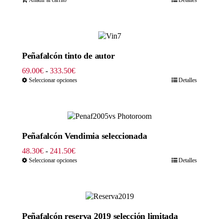
Peñafalcón tinto de autor
Rango
69.00
€
-
333.50
€
de
Seleccionar opciones
Detalles
precios:
desde
69.00€
hasta
333.50€
Peñafalcón Vendimia seleccionada
Rango
48.30
€
-
241.50
€
de
Seleccionar opciones
Detalles
precios:
desde
48.30€
hasta
241.50€
Peñafalcón reserva 2019 selección limitada