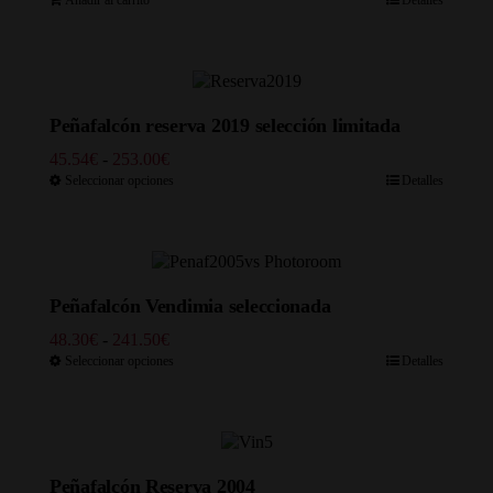
Peñafalcón reserva 2019 selección limitada
Rango
45.54
€
-
253.00
€
de
Seleccionar opciones
Detalles
precios:
desde
45.54€
hasta
253.00€
Peñafalcón Vendimia seleccionada
Rango
48.30
€
-
241.50
€
de
Seleccionar opciones
Detalles
precios:
desde
48.30€
hasta
241.50€
Peñafalcón Reserva 2004