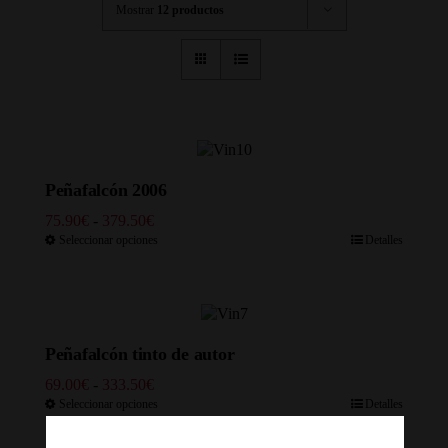
Mostrar
12 productos
Peñafalcón 2006
Rango
75.90
€
-
379.50
€
de
Seleccionar opciones
Detalles
precios:
desde
75.90€
hasta
379.50€
Peñafalcón tinto de autor
Rango
69.00
€
-
333.50
€
de
Seleccionar opciones
Detalles
precios:
desde