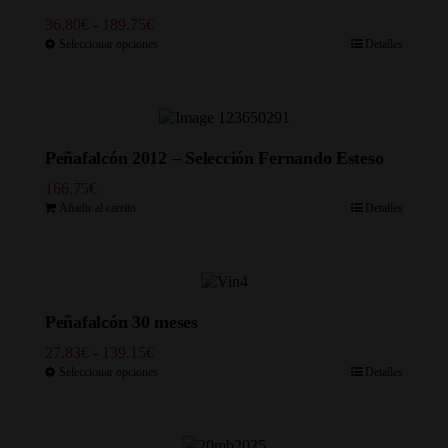
Rango
36.80
€
-
189.75
€
de
Seleccionar opciones
Detalles
precios:
desde
36.80€
hasta
189.75€
Peñafalcón 2012 – Selección Fernando Esteso
166.75
€
Añadir al carrito
Detalles
Peñafalcón 30 meses
Rango
27.83
€
-
139.15
€
de
Seleccionar opciones
Detalles
precios:
desde
27.83€