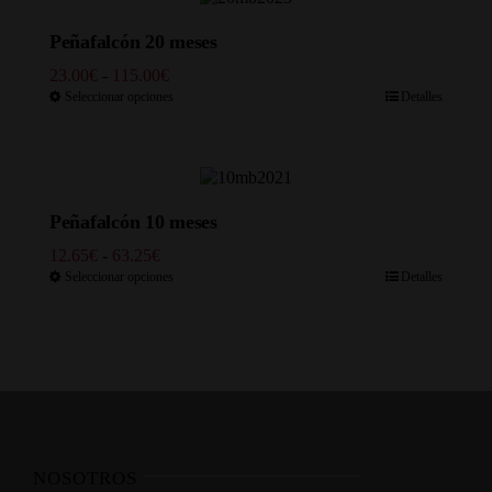
hasta
139.15€
Peñafalcón 20 meses
Rango
23.00
€
-
115.00
€
de
Seleccionar opciones
Detalles
precios:
desde
23.00€
hasta
115.00€
Peñafalcón 10 meses
Rango
12.65
€
-
63.25
€
de
Seleccionar opciones
Detalles
precios:
desde
12.65€
hasta
63.25€
NOSOTROS