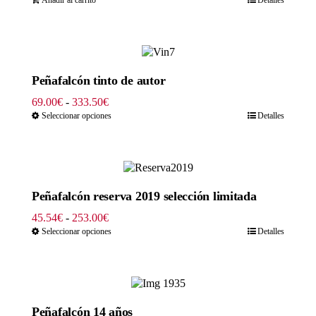
Peñafalcón tinto de autor
Rango
69.00
€
-
333.50
€
de
Seleccionar opciones
Detalles
precios:
desde
69.00€
hasta
333.50€
Peñafalcón reserva 2019 selección limitada
Rango
45.54
€
-
253.00
€
de
Seleccionar opciones
Detalles
precios:
desde
45.54€
hasta
253.00€
Peñafalcón 14 años