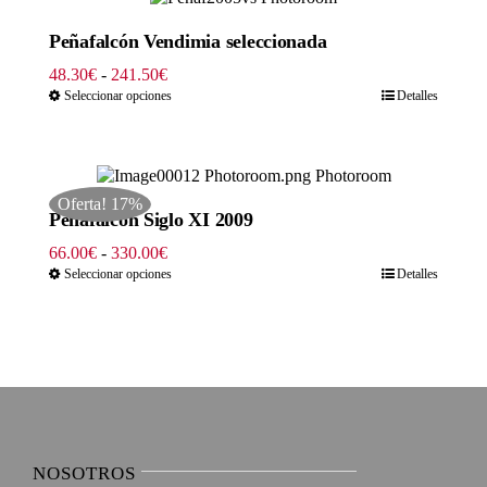
hasta
379.50€
Peñafalcón Vendimia seleccionada
Rango
48.30
€
-
241.50
€
de
Seleccionar opciones
Detalles
precios:
desde
48.30€
hasta
Oferta! 17%
241.50€
Peñafalcón Siglo XI 2009
Rango
66.00
€
-
330.00
€
de
Seleccionar opciones
Detalles
precios:
desde
66.00€
hasta
330.00€
NOSOTROS