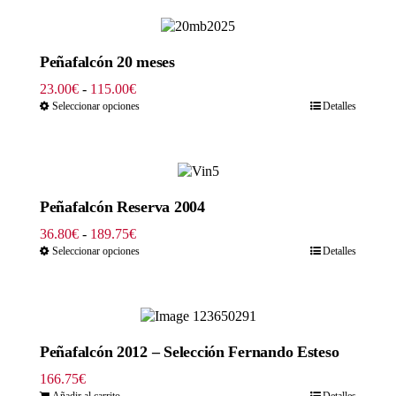
27.83€
hasta
139.15€
Peñafalcón 20 meses
Rango
23.00
€
-
115.00
€
de
Seleccionar opciones
Detalles
precios:
desde
23.00€
hasta
115.00€
Peñafalcón Reserva 2004
Rango
36.80
€
-
189.75
€
de
Seleccionar opciones
Detalles
precios:
desde
36.80€
hasta
189.75€
Peñafalcón 2012 – Selección Fernando Esteso
166.75
€
Añadir al carrito
Detalles