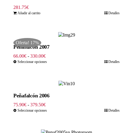
281.75
€
Añadir al carrito
Detalles
Oferta! 17%
Peñafalcón 2007
Rango
66.00
€
-
330.00
€
de
Seleccionar opciones
Detalles
precios:
desde
66.00€
hasta
330.00€
Peñafalcón 2006
Rango
75.90
€
-
379.50
€
de
Seleccionar opciones
Detalles
precios:
desde
75.90€