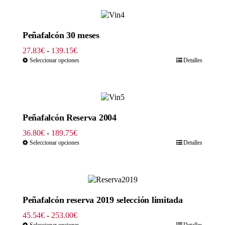
23.00€
hasta
115.00€
Peñafalcón 30 meses
Rango
27.83
€
-
139.15
€
de
Seleccionar opciones
Detalles
precios:
desde
27.83€
hasta
139.15€
Peñafalcón Reserva 2004
Rango
36.80
€
-
189.75
€
de
Seleccionar opciones
Detalles
precios:
desde
36.80€
hasta
189.75€
Peñafalcón reserva 2019 selección limitada
Rango
45.54
€
-
253.00
€
de
Seleccionar opciones
Detalles