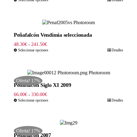
precios:
desde
45.54€
hasta
253.00€
Peñafalcón Vendimia seleccionada
Rango
48.30
€
-
241.50
€
de
Seleccionar opciones
Detalles
precios:
desde
48.30€
hasta
Oferta! 17%
241.50€
Peñafalcón Siglo XI 2009
Rango
66.00
€
-
330.00
€
de
Seleccionar opciones
Detalles
precios:
desde
66.00€
hasta
Oferta! 17%
330.00€
Peñafalcón 2007