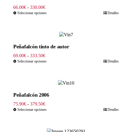
Rango
66.00
€
-
330.00
€
de
Seleccionar opciones
Detalles
precios:
desde
66.00€
hasta
330.00€
Peñafalcón tinto de autor
Rango
69.00
€
-
333.50
€
de
Seleccionar opciones
Detalles
precios:
desde
69.00€
hasta
333.50€
Peñafalcón 2006
Rango
75.90
€
-
379.50
€
de
Seleccionar opciones
Detalles
precios:
desde
75.90€