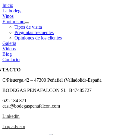
Inicio
La bodega
Vinos
Enoturismo
Tipos de visita
Preguntas frecuentes
Opiniones de los clientes
Galeria
Videos
Blog
Contacto
NTACTO
C/Pisuerga,42 – 47300 Peñafiel (Valladolid)-España
BODEGAS PEÑAFALCON SL -B47485727
625 184 871
casi@bodegaspenafalcon.com
Linkedin
Trip advisor