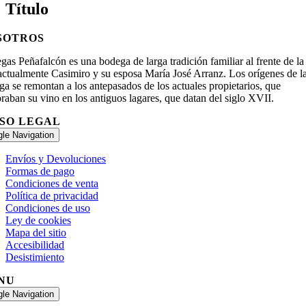
Título
SOTROS
as Peñafalcón es una bodega de larga tradición familiar al frente de la
 actualmente Casimiro y su esposa María José Arranz. Los orígenes de l
a se remontan a los antepasados de los actuales propietarios, que
raban su vino en los antiguos lagares, que datan del siglo XVII.
ISO LEGAL
gle Navigation
Envíos y Devoluciones
Formas de pago
Condiciones de venta
Política de privacidad
Condiciones de uso
Ley de cookies
Mapa del sitio
Accesibilidad
Desistimiento
NU
gle Navigation