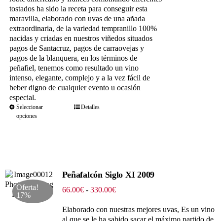
tostados ha sido la receta para conseguir esta
maravilla, elaborado con uvas de una añada
extraordinaria, de la variedad tempranillo 100%
nacidas y criadas en nuestros viñedos situados
pagos de Santacruz, pagos de carraovejas y
pagos de la blanquera, en los términos de
peñafiel, tenemos como resultado un vino
intenso, elegante, complejo y a la vez fácil de
beber digno de cualquier evento u ocasión
especial.
Seleccionar
Detalles
opciones
Peñafalcón Siglo XI 2009
Oferta!
Rango
66.00
€
-
330.00
€
17%
de
precios:
Elaborado con nuestras mejores uvas, Es un vino
desde
al que se le ha sabido sacar el máximo partido de