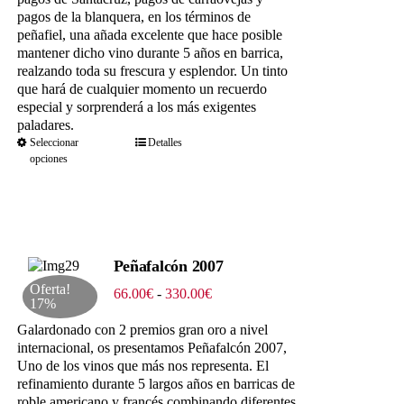
pagos de la blanquera, en los términos de
peñafiel, una añada excelente que hace posible
mantener dicho vino durante 5 años en barrica,
realzando toda su frescura y esplendor. Un tinto
que hará de cualquier momento un recuerdo
especial y sorprenderá a los más exigentes
paladares.
Seleccionar
Detalles
opciones
Peñafalcón 2007
Oferta!
Rango
66.00
€
-
330.00
€
17%
de
precios:
Galardonado con 2 premios gran oro a nivel
desde
internacional, os presentamos Peñafalcón 2007,
66.00€
Uno de los vinos que más nos representa. El
hasta
refinamiento durante 5 largos años en barricas de
330.00€
roble americano y francés combinando diferentes