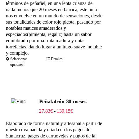
115.00€
términos de peñafiel, en una lenta crianza de
nada menos que 20 meses en barrica, este tinto
nos envuelve en un mundo de sensaciones, desde
sus tonalidades de color rojo picota, pasando por
notables matices amaderados y
especiados(pimienta, regaliz) hasta un sabor
equilibrado por una fruta madura y notas
torrefactas, dando lugar a un trago suave ,notable
y complejo.
Seleccionar
Detalles
opciones
Peñafalcón 30 meses
Rango
27.83
€
-
139.15
€
de
precios:
Elaborado de forma natural y artesanal a partir de
desde
nuestra uva nacida y criada en los pagos de
27.83€
Santacruz, pagos de carraovejas y pagos de la