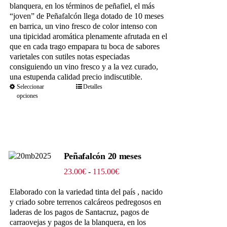
hasta
blanquera, en los términos de peñafiel, el más
63.25€
“joven” de Peñafalcón llega dotado de 10 meses
en barrica, un vino fresco de color intenso con
una tipicidad aromática plenamente afrutada en el
que en cada trago empapara tu boca de sabores
varietales con sutiles notas especiadas
consiguiendo un vino fresco y a la vez curado,
una estupenda calidad precio indiscutible.
Seleccionar
Detalles
opciones
Peñafalcón 20 meses
Rango
23.00
€
-
115.00
€
de
precios:
Elaborado con la variedad tinta del país , nacido
desde
y criado sobre terrenos calcáreos pedregosos en
23.00€
laderas de los pagos de Santacruz, pagos de
hasta
carraovejas y pagos de la blanquera, en los