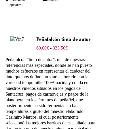
opciones
Peñafalcón tinto de autor
Rango
69.00
€
-
333.50
€
de
precios:
Peñafalcón “tinto de autor”, una de nuestras
desde
referencias más especiales, donde se han puesto
69.00€
muchos esfuerzos en representar el carácter del
hasta
tinto que nos define, un vino elaborado con la
333.50€
variedad tempranillo 100% nacida y criada en
nuestros viñedos situados en los pagos de
Santacruz, pagos de carraovejas y pagos de la
blanquera, en los términos de peñafiel, que
posteriormente ha sido fermentada a bajas
temperaturas a gusto del maestro elaborador
Casimiro Marcos, el cual posteriormente
seleccionó las mejores barricas de esta añada para
dar lugar a uno de nuestros vinos más señalados,