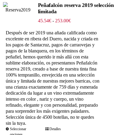
Peñafalcón reserva 2019 selección
limitada
Rango
45.54
€
-
253.00
€
de
precios:
Después de ser 2019 una añada calificada como
desde
excelente en ribera del Duero, nacida y criada en
45.54€
los pagos de Santacruz, pagos de carraovejas y
hasta
pagos de la blanquera, en los términos de
253.00€
peñafiel, hemos querido ir más allá con esta
sublime elaboración, os presentamos Peñafalcón
reserva 2019, creado a base de nuestra tinta fina
100% tempranillo, envejecida en una selección
única y limitada de nuestras mejores barricas, con
una crianza exactamente de 759 días y esmerada
dedicación da lugar a un vino extremadamente
intenso en color , nariz y cuerpo, un vino
refinado, elegante y con personalidad, preparado
para sorprender los más exigentes paladares.
Selección única de 4500 botellas, no te quedes
sin la tuya.
Seleccionar
Detalles
opciones