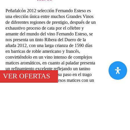
Peñafalcón 2012 selección Fernando Esteso es
una elección única entre muchos Grandes Vinos
de diferentes regiones de prestigio, después de un
exhaustivo proceso de cata por el célebre y
amante del mundo del vino Fernando Esteso, se
nos presenta un tinto Ribera del Duero de la
añada 2012, con una larga crianza de 1590 días
en barricas de roble americano y francés,
convirtiéndolo en un vino intenso de complejos
matices aromáticos, en cuanto al paladar presenta
un refinamiento excelente reflejando un tanino
VER OFERTAS
sedoso y maduro que marca su paso en el trago
impregnando la boca de diversos matices con un
final largo y persistente, convirtiéndolo en un
vino elegante y atractivo.
Añadir al carrito
Detalles