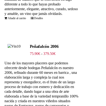
diferente a todo lo que hayas probado
anteriormente, elegante, atractivo, curado, sedoso
y amable, un vino que jamás olvidarás.
Añadir al carrito
Detalles
Peñafalcón 2006
Rango
75.90
€
-
379.50
€
de
precios:
Uno de los mayores placeres que podemos
desde
ofrecerte desde bodegas Peñafalcón es nuestro
75.90€
2006, refinado durante 60 meses en barrica , una
hasta
elaboración larga y compleja la cual nos
379.50€
representa y enorgullece, es el fruto de un largo
proceso de trabajo con esmero y dedicación en
cada detalle, dando lugar a una obra de arte
elaborada a base de la variedad tempranillo 100%
nacida y criada en nuestros viñedos situados
pagos de Santacruz, pagos de carraovejas y