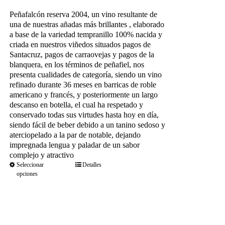
de
precios:
Peñafalcón reserva 2004, un vino resultante de
desde
una de nuestras añadas más brillantes , elaborado
36.80€
a base de la variedad tempranillo 100% nacida y
hasta
criada en nuestros viñedos situados
pagos de
189.75€
Santacruz, pagos de carraovejas y pagos de la
blanquera, en los términos de peñafiel, nos
presenta cualidades de categoría, siendo un vino
refinado durante 36 meses en barricas de roble
americano y francés, y posteriormente un largo
descanso en botella, el cual ha respetado y
conservado todas sus virtudes hasta hoy en día,
siendo fácil de beber debido a un tanino sedoso y
aterciopelado a la par de notable, dejando
impregnada lengua y paladar de un sabor
complejo y atractivo
Seleccionar
Detalles
opciones