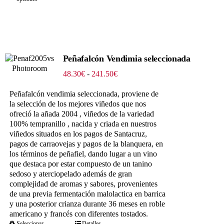
Peñafalcón Vendimia seleccionada
Rango
48.30
€
-
241.50
€
de
precios:
Peñafalcón vendimia seleccionada, proviene de
desde
la selección de los mejores viñedos que nos
48.30€
ofreció la añada 2004 , viñedos de la variedad
hasta
100% tempranillo , nacida y criada en nuestros
241.50€
viñedos situados en los pagos de Santacruz,
pagos de carraovejas y pagos de la blanquera, en
los términos de peñafiel, dando lugar a un vino
que destaca por estar compuesto de un tanino
sedoso y aterciopelado además de gran
complejidad de aromas y sabores, provenientes
de una previa fermentación malolactica en barrica
y una posterior crianza durante 36 meses en roble
americano y francés con diferentes tostados.
Seleccionar
Detalles