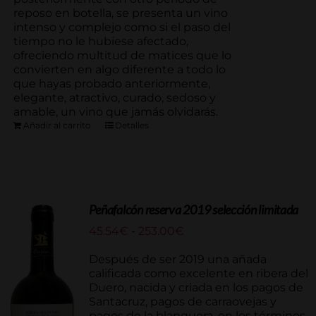
reposo en botella, se presenta un vino
intenso y complejo como si el paso del
tiempo no le hubiese afectado,
ofreciendo multitud de matices que lo
convierten en algo diferente a todo lo
que hayas probado anteriormente,
elegante, atractivo, curado, sedoso y
amable, un vino que jamás olvidarás.
Añadir al carrito
Detalles
Peñafalcón reserva 2019 selección limitada
Rango
45.54
€
-
253.00
€
de
precios:
Después de ser 2019 una añada
desde
calificada como excelente en ribera del
45.54€
Duero, nacida y criada en los pagos de
hasta
Santacruz, pagos de carraovejas y
253.00€
pagos de la blanquera, en los términos