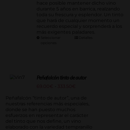
hace posible mantener dicho vino
durante 5 años en barrica, realzando
toda su frescura y esplendor. Un tinto
que hará de cualquier momento un
recuerdo especial y sorprenderá a los
más exigentes paladares.
Seleccionar
Detalles
opciones
Peñafalcón tinto de autor
Rango
69.00
€
-
333.50
€
de
precios:
Peñafalcón “tinto de autor”, una de
desde
nuestras referencias más especiales,
69.00€
donde se han puesto muchos
hasta
esfuerzos en representar el carácter
333.50€
del tinto que nos define, un vino
elaborado con la variedad tempranillo