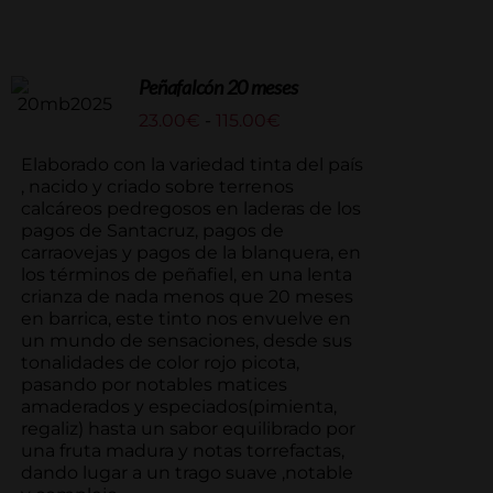
Peñafalcón 20 meses
Rango
23.00
€
-
115.00
€
de
precios:
Elaborado con la variedad tinta del país
desde
, nacido y criado sobre terrenos
23.00€
calcáreos pedregosos en laderas de los
hasta
pagos de Santacruz, pagos de
115.00€
carraovejas y pagos de la blanquera, en
los términos de peñafiel, en una lenta
crianza de nada menos que 20 meses
en barrica, este tinto nos envuelve en
un mundo de sensaciones, desde sus
tonalidades de color rojo picota,
pasando por notables matices
amaderados y especiados(pimienta,
regaliz) hasta un sabor equilibrado por
una fruta madura y notas torrefactas,
dando lugar a un trago suave ,notable