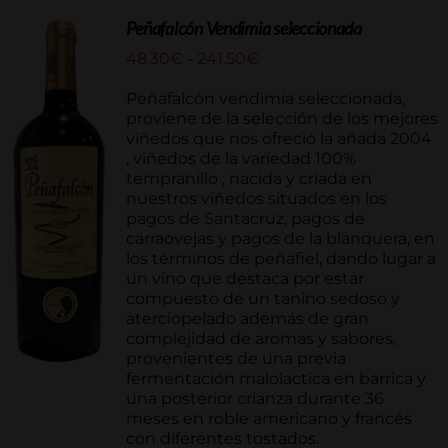
Peñafalcón Vendimia seleccionada
Rango
48.30
€
-
241.50
€
de
precios:
Peñafalcón vendimia seleccionada,
desde
proviene de la selección de los mejores
48.30€
viñedos que nos ofreció la añada 2004
hasta
, viñedos de la variedad 100%
241.50€
tempranillo , nacida y criada en
nuestros viñedos situados en los
pagos de Santacruz, pagos de
carraovejas y pagos de la blanquera, en
los términos de peñafiel, dando lugar a
un vino que destaca por estar
compuesto de un tanino sedoso y
aterciopelado además de gran
complejidad de aromas y sabores,
provenientes de una previa
fermentación malolactica en barrica y
una posterior crianza durante 36
meses en roble americano y francés
con diferentes tostados.