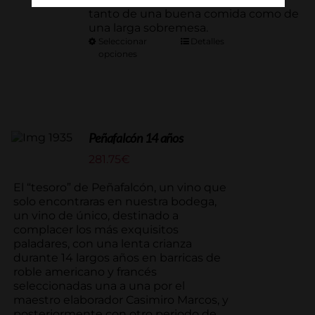
tanto de una buena comida como de
una larga sobremesa.
Seleccionar
Detalles
opciones
Peñafalcón 14 años
281.75
€
El “tesoro” de Peñafalcón, un vino que
solo encontraras en nuestra bodega,
un vino de único, destinado a
complacer los más exquisitos
paladares, con una lenta crianza
durante 14 largos años en barricas de
roble americano y francés
seleccionadas una a una por el
maestro elaborador Casimiro Marcos, y
posteriormente con otro periodo de