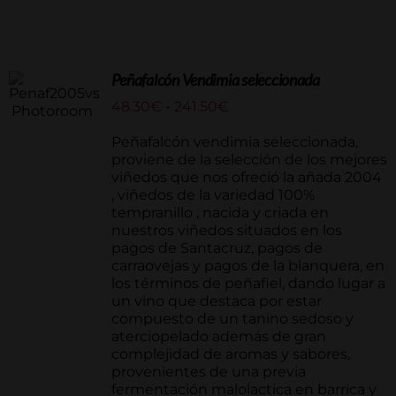
Peñafalcón Vendimia seleccionada
Rango
48.30
€
-
241.50
€
de
precios:
Peñafalcón vendimia seleccionada,
desde
proviene de la selección de los mejores
48.30€
viñedos que nos ofreció la añada 2004
hasta
, viñedos de la variedad 100%
241.50€
tempranillo , nacida y criada en
nuestros viñedos situados en los
pagos de Santacruz, pagos de
carraovejas y pagos de la blanquera, en
los términos de peñafiel, dando lugar a
un vino que destaca por estar
compuesto de un tanino sedoso y
aterciopelado además de gran
complejidad de aromas y sabores,
provenientes de una previa
fermentación malolactica en barrica y