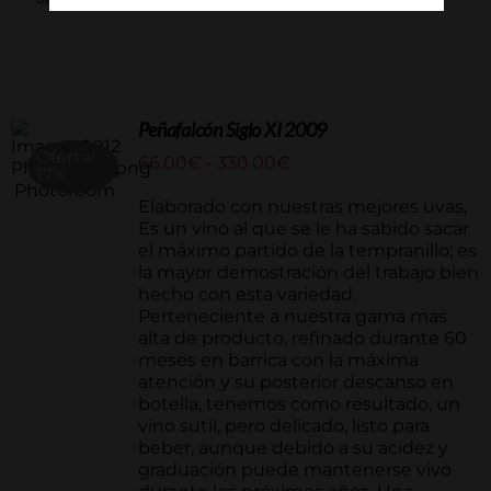
Peñafalcón Siglo XI 2009
Oferta!
Rango
66.00
€
-
330.00
€
17%
de
precios:
Elaborado con nuestras mejores uvas,
desde
Es un vino al que se le ha sabido sacar
66.00€
el máximo partido de la tempranillo; es
hasta
la mayor demostración del trabajo bien
330.00€
hecho con esta variedad.
Perteneciente a nuestra gama mas
alta de producto, refinado durante 60
meses en barrica con la máxima
atención y su posterior descanso en
botella, tenemos como resultado, un
vino sutil, pero delicado, listo para
beber, aunque debido a su acidez y
graduación puede mantenerse vivo