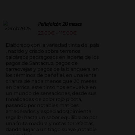
Peñafalcón 20 meses
Rango
23.00
€
-
115.00
€
de
precios:
Elaborado con la variedad tinta del país
desde
, nacido y criado sobre terrenos
23.00€
calcáreos pedregosos en laderas de los
hasta
pagos de Santacruz, pagos de
115.00€
carraovejas y pagos de la blanquera, en
los términos de peñafiel, en una lenta
crianza de nada menos que 20 meses
en barrica, este tinto nos envuelve en
un mundo de sensaciones, desde sus
tonalidades de color rojo picota,
pasando por notables matices
amaderados y especiados(pimienta,
regaliz) hasta un sabor equilibrado por
una fruta madura y notas torrefactas,
dando lugar a un trago suave ,notable