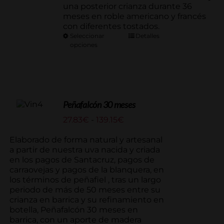
una posterior crianza durante 36
meses en roble americano y francés
con diferentes tostados.
Seleccionar
Detalles
opciones
Peñafalcón 30 meses
Rango
27.83
€
-
139.15
€
de
precios:
Elaborado de forma natural y artesanal
desde
a partir de nuestra uva nacida y criada
27.83€
en los pagos de Santacruz, pagos de
hasta
carraovejas y pagos de la blanquera, en
139.15€
los términos de peñafiel , tras un largo
periodo de más de 50 meses entre su
crianza en barrica y su refinamiento en
botella, Peñafalcón 30 meses en
barrica, con un aporte de madera