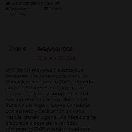
un sabor complejo y atractivo
Seleccionar
Detalles
opciones
Peñafalcón 2006
Rango
75.90
€
-
379.50
€
de
precios:
Uno de los mayores placeres que
desde
podemos ofrecerte desde bodegas
75.90€
Peñafalcón es nuestro 2006, refinado
hasta
durante 60 meses en barrica , una
379.50€
elaboración larga y compleja la cual
nos representa y enorgullece, es el
fruto de un largo proceso de trabajo
con esmero y dedicación en cada
detalle, dando lugar a una obra de arte
elaborada a base de la variedad
tempranillo 100% nacida y criada en