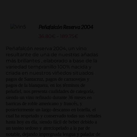
Peñafalcón Reserva 2004
Rango
36.80
€
-
189.75
€
de
precios:
Peñafalcón reserva 2004, un vino
desde
resultante de una de nuestras añadas
36.80€
más brillantes , elaborado a base de la
hasta
variedad tempranillo 100% nacida y
189.75€
criada en nuestros viñedos situados
pagos de Santacruz, pagos de carraovejas y
pagos de la blanquera, en los términos de
peñafiel, nos presenta cualidades de categoría,
siendo un vino refinado durante 36 meses en
barricas de roble americano y francés, y
posteriormente un largo descanso en botella, el
cual ha respetado y conservado todas sus virtudes
hasta hoy en día, siendo fácil de beber debido a
un tanino sedoso y aterciopelado a la par de
notable, dejando impregnada lengua y paladar de