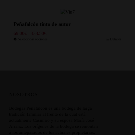
desde
48.30€
hasta
241.50€
Peñafalcón tinto de autor
Rango
69.00
€
-
333.50
€
de
Seleccionar opciones
Detalles
precios:
desde
69.00€
hasta
333.50€
NOSOTROS
Bodegas Peñafalcón es una bodega de larga
tradición familiar al frente de la cual está
actualmente Casimiro y su esposa María José
Arranz. Los orígenes de la bodega se remontan
a los antepasados de los actuales propietarios,