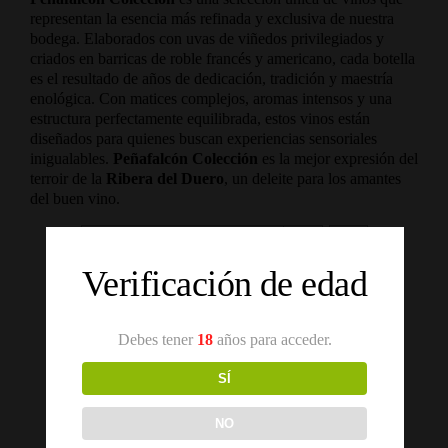
representan la esencia más refinada y exclusiva de nuestra
bodega. Elaborados con uvas de viñedos privilegiados y
criados en barricas de roble francés y americano, cada botella
es el resultado de años de dedicación, tradición y maestría
enológica. Con matices complejos, aromas intensos y una
estructura perfectamente equilibrada, estos vinos están
diseñados para quienes buscan experiencias sensoriales
inigualables.
Peñafalcón Colección
es la mejor expresión del
terroir de la
Ribera del Duero
, un deleite para los amantes
del buen vino.
Ordena por
Orden predeterminado
Verificación de edad
Mostrar
12 productos
Debes tener
18
años para acceder.
SÍ
NO