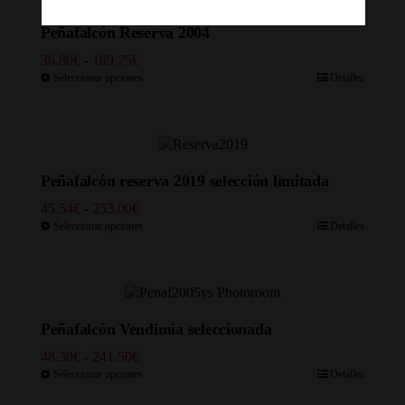
Peñafalcón Reserva 2004
Rango
36.80
€
-
189.75
€
de
Seleccionar opciones
Detalles
precios:
desde
36.80€
hasta
189.75€
Peñafalcón reserva 2019 selección limitada
Rango
45.54
€
-
253.00
€
de
Seleccionar opciones
Detalles
precios:
desde
45.54€
hasta
253.00€
Peñafalcón Vendimia seleccionada
Rango
48.30
€
-
241.50
€
de
Seleccionar opciones
Detalles
precios: