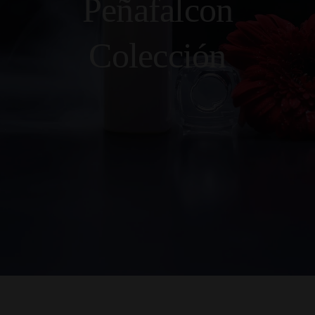
Peñafalcon
Colección