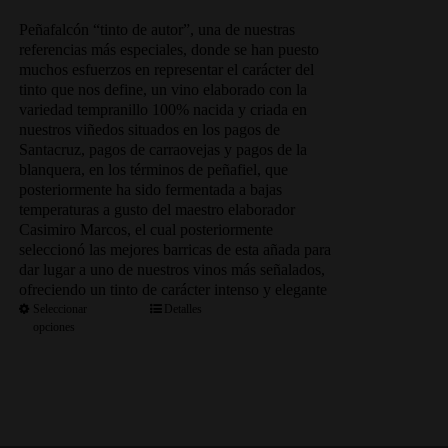
de
precios:
Peñafalcón “tinto de autor”, una de nuestras
desde
referencias más especiales, donde se han puesto
69.00€
muchos esfuerzos en representar el carácter del
hasta
tinto que nos define, un vino elaborado con la
333.50€
variedad tempranillo 100% nacida y criada en
nuestros viñedos situados en los pagos de
Santacruz, pagos de carraovejas y pagos de la
blanquera, en los términos de peñafiel, que
posteriormente ha sido fermentada a bajas
temperaturas a gusto del maestro elaborador
Casimiro Marcos, el cual posteriormente
seleccionó las mejores barricas de esta añada para
dar lugar a uno de nuestros vinos más señalados,
ofreciendo un tinto de carácter intenso y elegante
Seleccionar
Detalles
opciones