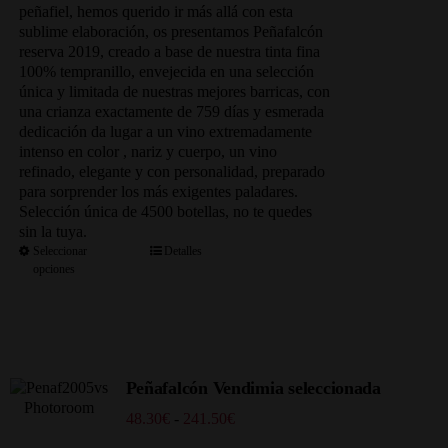
253.00€
peñafiel, hemos querido ir más allá con esta
sublime elaboración, os presentamos Peñafalcón
reserva 2019, creado a base de nuestra tinta fina
100% tempranillo, envejecida en una selección
única y limitada de nuestras mejores barricas, con
una crianza exactamente de 759 días y esmerada
dedicación da lugar a un vino extremadamente
intenso en color , nariz y cuerpo, un vino
refinado, elegante y con personalidad, preparado
para sorprender los más exigentes paladares.
Selección única de 4500 botellas, no te quedes
sin la tuya.
Seleccionar
Detalles
opciones
Peñafalcón Vendimia seleccionada
Rango
48.30
€
-
241.50
€
de