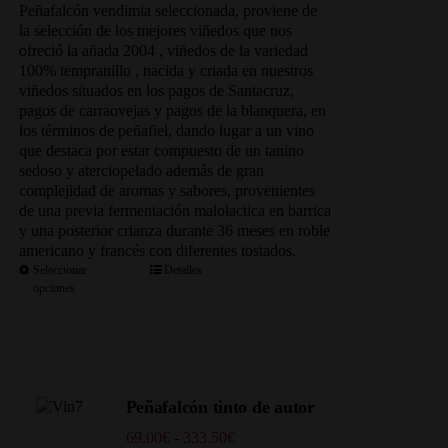
precios:
Peñafalcón vendimia seleccionada, proviene de
desde
la selección de los mejores viñedos que nos
48.30€
ofreció la añada 2004 , viñedos de la variedad
hasta
100% tempranillo , nacida y criada en nuestros
241.50€
viñedos situados en los pagos de Santacruz,
pagos de carraovejas y pagos de la blanquera, en
los términos de peñafiel, dando lugar a un vino
que destaca por estar compuesto de un tanino
sedoso y aterciopelado además de gran
complejidad de aromas y sabores, provenientes
de una previa fermentación malolactica en barrica
y una posterior crianza durante 36 meses en roble
americano y francés con diferentes tostados.
Seleccionar
Detalles
opciones
Peñafalcón tinto de autor
Rango
69.00
€
-
333.50
€