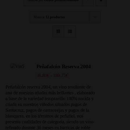
Mostrar
12 productos
Peñafalcón Reserva 2004
Rango
36.80
€
-
189.75
€
de
precios:
Peñafalcón reserva 2004, un vino resultante de
desde
una de nuestras añadas más brillantes , elaborado
36.80€
a base de la variedad tempranillo 100% nacida y
hasta
criada en nuestros viñedos situados
pagos de
189.75€
Santacruz, pagos de carraovejas y pagos de la
blanquera, en los términos de peñafiel, nos
presenta cualidades de categoría, siendo un vino
refinado durante 36 meses en barricas de roble