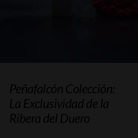
Galeria
Videos
Blog
Contacto
Peñafalcón Colección:
La Exclusividad de la
Ribera del Duero