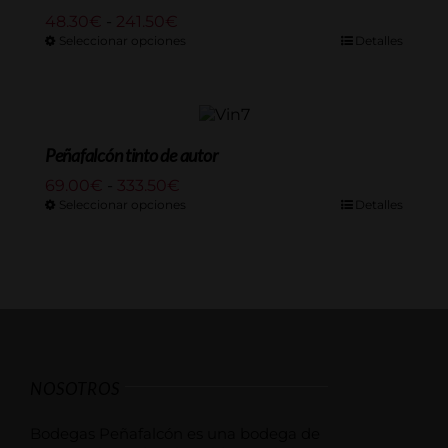
Rango
48.30
€
-
241.50
€
de
Seleccionar opciones
Detalles
precios:
desde
48.30€
hasta
241.50€
Peñafalcón tinto de autor
Rango
69.00
€
-
333.50
€
de
Seleccionar opciones
Detalles
precios:
desde
69.00€
hasta
333.50€
NOSOTROS
Bodegas Peñafalcón es una bodega de