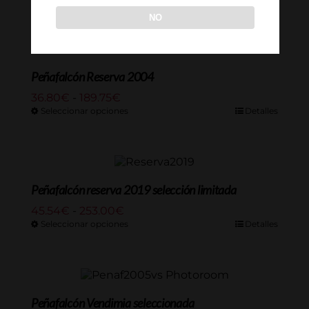
NO
Peñafalcón Reserva 2004
Rango
36.80
€
-
189.75
€
de
Seleccionar opciones
Detalles
precios:
desde
36.80€
hasta
189.75€
Peñafalcón reserva 2019 selección limitada
Rango
45.54
€
-
253.00
€
de
Seleccionar opciones
Detalles
precios:
desde
45.54€
hasta
253.00€
Peñafalcón Vendimia seleccionada