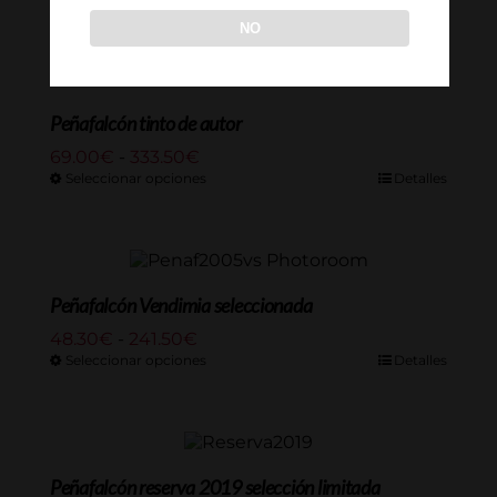
NO
Peñafalcón tinto de autor
Rango
69.00
€
-
333.50
€
de
Seleccionar opciones
Detalles
precios:
desde
69.00€
hasta
333.50€
Peñafalcón Vendimia seleccionada
Rango
48.30
€
-
241.50
€
de
Seleccionar opciones
Detalles
precios:
desde
48.30€
hasta
241.50€
Peñafalcón reserva 2019 selección limitada