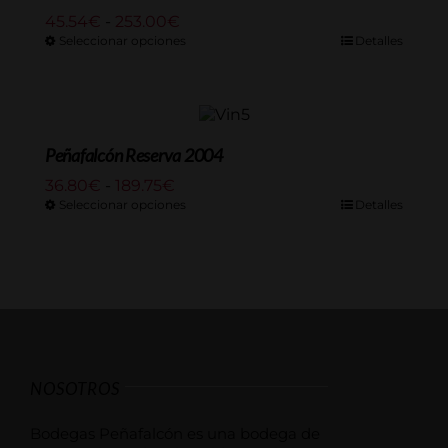
Rango
45.54
€
-
253.00
€
de
Seleccionar opciones
Detalles
precios:
desde
45.54€
hasta
253.00€
Peñafalcón Reserva 2004
Rango
36.80
€
-
189.75
€
de
Seleccionar opciones
Detalles
precios:
desde
36.80€
hasta
189.75€
NOSOTROS
Bodegas Peñafalcón es una bodega de