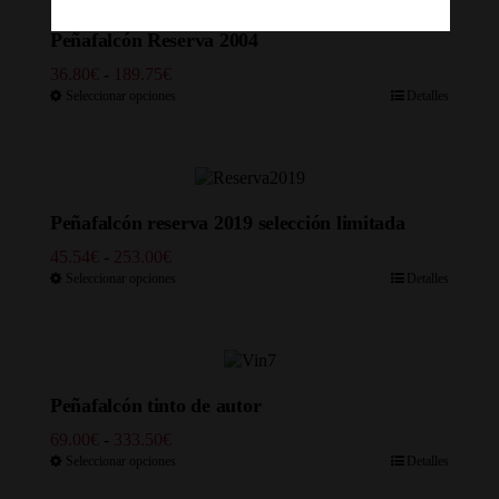
Peñafalcón Reserva 2004
Rango
36.80
€
-
189.75
€
de
Seleccionar opciones
Detalles
precios:
desde
36.80€
hasta
189.75€
Peñafalcón reserva 2019 selección limitada
Rango
45.54
€
-
253.00
€
de
Seleccionar opciones
Detalles
precios:
desde
45.54€
hasta
253.00€
Peñafalcón tinto de autor
Rango
69.00
€
-
333.50
€
de
Seleccionar opciones
Detalles
precios: