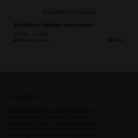
desde
69.00€
hasta
333.50€
Peñafalcón Vendimia seleccionada
Rango
48.30
€
-
241.50
€
de
Seleccionar opciones
Detalles
precios:
desde
48.30€
hasta
241.50€
NOSOTROS
Bodegas Peñafalcón es una bodega de larga
tradición familiar al frente de la cual está
actualmente Casimiro y su esposa María José
Arranz. Los orígenes de la bodega se remontan
a los antepasados de los actuales propietarios,