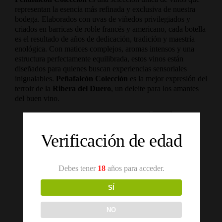
representan la esencia más refinada y exclusiva de nuestra
bodega. Elaborados con uvas de viñedos privilegiados y
criados en barricas de roble francés y americano, cada botella
es el resultado de años de dedicación, tradición y maestría
enológica. Con matices complejos, aromas intensos y una
estructura perfectamente equilibrada, estos vinos están
diseñados para quienes buscan experiencias sensoriales
inigualables.
Peñafalcón Colección
es la mejor expresión del
terroir de la
Ribera del Duero
, un deleite para los amantes
del buen vino.
Ordena por
Nombre
Verificación de edad
Mostrar
12 productos
Debes tener
18
años para acceder.
SÍ
NO