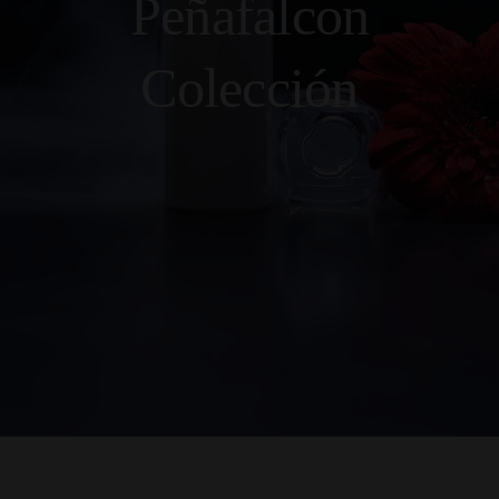
Peñafalcon
Colección