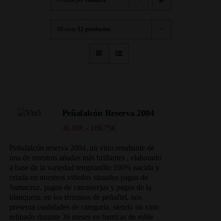
Mostrar
12 productos
Peñafalcón Reserva 2004
Rango
36.80
€
-
189.75
€
de
precios:
Peñafalcón reserva 2004, un vino resultante de
desde
una de nuestras añadas más brillantes , elaborado
36.80€
a base de la variedad tempranillo 100% nacida y
hasta
criada en nuestros viñedos situados
pagos de
189.75€
Santacruz, pagos de carraovejas y pagos de la
blanquera, en los términos de peñafiel, nos
presenta cualidades de categoría, siendo un vino
refinado durante 36 meses en barricas de roble