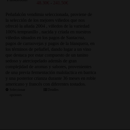
Rango
48.30
€
-
241.50
€
de
precios:
Peñafalcón vendimia seleccionada, proviene de
desde
la selección de los mejores viñedos que nos
48.30€
ofreció la añada 2004 , viñedos de la variedad
hasta
100% tempranillo , nacida y criada en nuestros
241.50€
viñedos situados en los pagos de Santacruz,
pagos de carraovejas y pagos de la blanquera, en
los términos de peñafiel, dando lugar a un vino
que destaca por estar compuesto de un tanino
sedoso y aterciopelado además de gran
complejidad de aromas y sabores, provenientes
de una previa fermentación malolactica en barrica
y una posterior crianza durante 36 meses en roble
americano y francés con diferentes tostados.
Seleccionar
Detalles
opciones