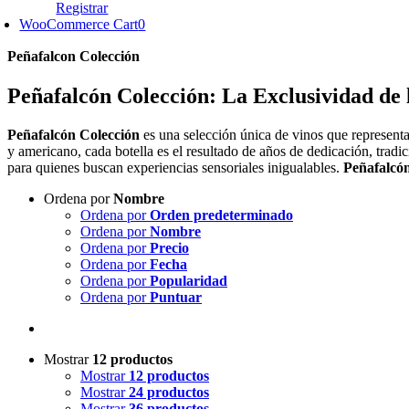
Registrar
WooCommerce Cart
0
Peñafalcon Colección
Peñafalcón Colección: La Exclusividad de 
Peñafalcón Colección
es una selección única de vinos que representa
y americano, cada botella es el resultado de años de dedicación, trad
para quienes buscan experiencias sensoriales inigualables.
Peñafalcó
Ordena por
Nombre
Ordena por
Orden predeterminado
Ordena por
Nombre
Ordena por
Precio
Ordena por
Fecha
Ordena por
Popularidad
Ordena por
Puntuar
Mostrar
12 productos
Mostrar
12 productos
Mostrar
24 productos
Mostrar
36 productos