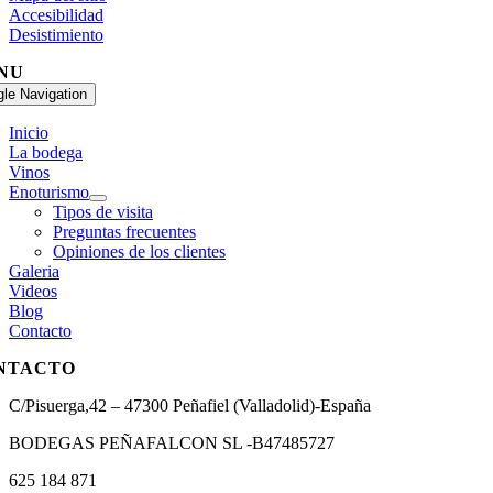
Accesibilidad
Desistimiento
NU
gle Navigation
Inicio
La bodega
Vinos
Enoturismo
Tipos de visita
Preguntas frecuentes
Opiniones de los clientes
Galeria
Videos
Blog
Contacto
NTACTO
C/Pisuerga,42 – 47300 Peñafiel (Valladolid)-España
BODEGAS PEÑAFALCON SL -B47485727
625 184 871