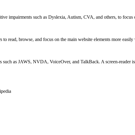
itive impairments such as Dyslexia, Autism, CVA, and others, to focus o
 read, browse, and focus on the main website elements more easily whi
rs such as JAWS, NVDA, VoiceOver, and TalkBack. A screen-reader is so
ipedia