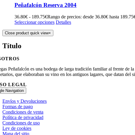
Peñafalcón Reserva 2004
36.80
€
-
189.75
€
Rango de precios: desde 36.80€ hasta 189.75
Seleccionar opciones
Detalles
Close product quick view
×
Título
SOTROS
as Peñafalcón es una bodega de larga tradición familiar al frente de l
etarios, que elaboraban su vino en los antiguos lagares, que datan del s
ISO LEGAL
gle Navigation
Envíos y Devoluciones
Formas de pago
Condiciones de venta
Política de privacidad
Condiciones de uso
Ley de cookies
Mapa del sitio