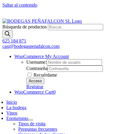
Saltar al contenido
Búsqueda de productos
625 184 871
casi@bodegaspenafalcon.com
WooCommerce My Account
Username:
Contraseña
Recuérdame
Registrar
WooCommerce Cart
0
Inicio
La bodega
Vinos
Enoturismo
Tipos de visita
Preguntas frecuentes