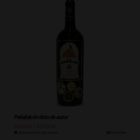
hasta
253.00€
Peñafalcón tinto de autor
Rango
69.00
€
-
333.50
€
de
Seleccionar opciones
Detalles
precios: