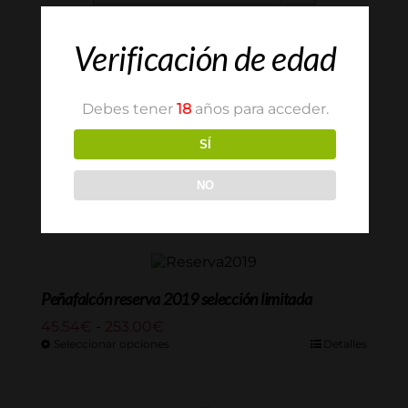
Verificación de edad
Debes tener
18
años para acceder.
SÍ
Peñafalcón Reserva 2004
Rango
36.80
€
-
189.75
€
NO
de
Seleccionar opciones
Detalles
precios:
desde
36.80€
hasta
189.75€
Peñafalcón reserva 2019 selección limitada
Rango
45.54
€
-
253.00
€
de
Seleccionar opciones
Detalles
precios:
desde
45.54€