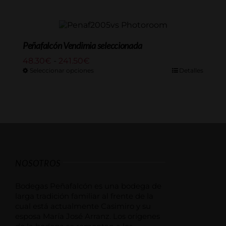
desde
69.00€
hasta
333.50€
Peñafalcón Vendimia seleccionada
Rango
48.30
€
-
241.50
€
de
Seleccionar opciones
Detalles
precios:
desde
48.30€
hasta
241.50€
NOSOTROS
Bodegas Peñafalcón es una bodega de
larga tradición familiar al frente de la
cual está actualmente Casimiro y su
esposa María José Arranz. Los orígenes