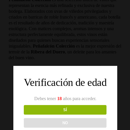
representan la esencia más refinada y exclusiva de nuestra
bodega. Elaborados con uvas de viñedos privilegiados y
criados en barricas de roble francés y americano, cada botella
es el resultado de años de dedicación, tradición y maestría
enológica. Con matices complejos, aromas intensos y una
estructura perfectamente equilibrada, estos vinos están
diseñados para quienes buscan experiencias sensoriales
inigualables.
Peñafalcón Colección
es la mejor expresión del
terroir de la
Ribera del Duero
, un deleite para los amantes
del buen vino.
Ordena por
Nombre
Verificación de edad
Mostrar
12 productos
Debes tener
18
años para acceder.
SÍ
NO