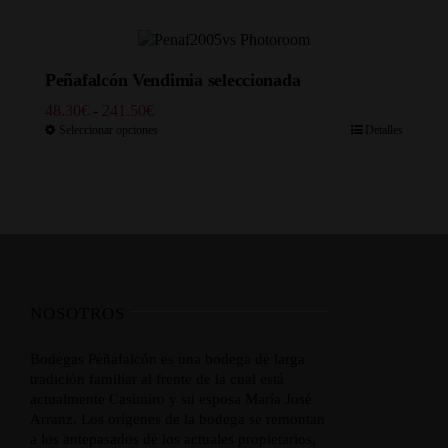
desde
69.00€
hasta
333.50€
Peñafalcón Vendimia seleccionada
Rango
48.30
€
-
241.50
€
de
Seleccionar opciones
Detalles
precios:
desde
48.30€
hasta
241.50€
NOSOTROS
Bodegas Peñafalcón es una bodega de larga
tradición familiar al frente de la cual está
actualmente Casimiro y su esposa María José
Arranz. Los orígenes de la bodega se remontan
a los antepasados de los actuales propietarios,