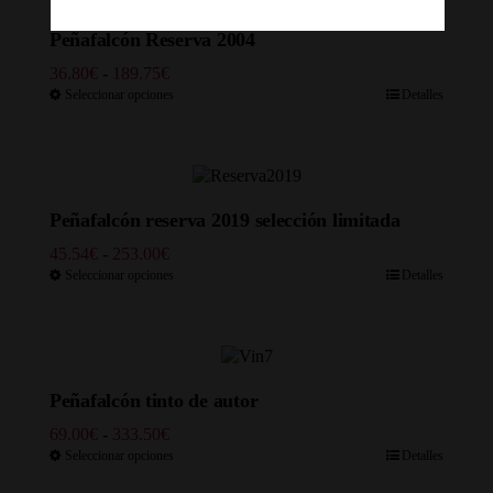
Peñafalcón Reserva 2004
Rango
36.80
€
-
189.75
€
de
Seleccionar opciones
Detalles
precios:
desde
36.80€
hasta
189.75€
Peñafalcón reserva 2019 selección limitada
Rango
45.54
€
-
253.00
€
de
Seleccionar opciones
Detalles
precios:
desde
45.54€
hasta
253.00€
Peñafalcón tinto de autor
Rango
69.00
€
-
333.50
€
de
Seleccionar opciones
Detalles
precios: