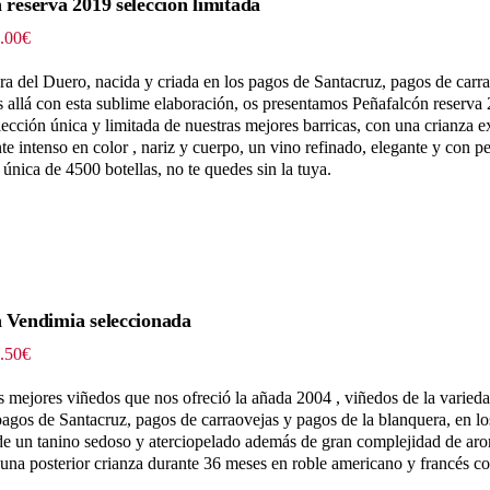
 reserva 2019 selección limitada
Rango
.00
€
de
precios:
ra del Duero, nacida y criada en los pagos de Santacruz, pagos de carr
desde
ás allá con esta sublime elaboración, os presentamos Peñafalcón reserva
45.54€
lección única y limitada de nuestras mejores barricas, con una crianza 
hasta
 intenso en color , nariz y cuerpo, un vino refinado, elegante y con p
253.00€
única de 4500 botellas, no te quedes sin la tuya.
 Vendimia seleccionada
Rango
.50
€
de
precios:
os mejores viñedos que nos ofreció la añada 2004 , viñedos de la varie
desde
 pagos de Santacruz, pagos de carraovejas y pagos de la blanquera, en l
48.30€
 de un tanino sedoso y aterciopelado además de gran complejidad de aro
hasta
 una posterior crianza durante 36 meses en roble americano y francés co
241.50€