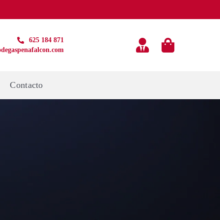
625 184 871
degaspenafalcon.com
g
Contacto