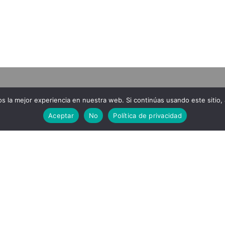
 la mejor experiencia en nuestra web. Si continúas usando este sitio,
AL
MENU
Aceptar
No
Política de privacidad
iones
Inicio
La bodega
enta
Vinos
cidad
Enoturismo
so
Galeria
Videos
Blog
Contacto