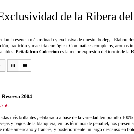
Exclusividad de la Ribera de
ntan la esencia más refinada y exclusiva de nuestra bodega. Elaborados
ación, tradición y maestría enológica. Con matices complejos, aromas in
ualables.
Peñafalcón Colección
es la mejor expresión del terroir de la
R
n Reserva 2004
Rango
.75
€
de
precios:
adas más brillantes , elaborado a base de la variedad tempranillo 100%
desde
ejas y pagos de la blanquera, en los términos de peñafiel, nos presenta
36.80€
e roble americano y francés, y posteriormente un largo descanso en botel