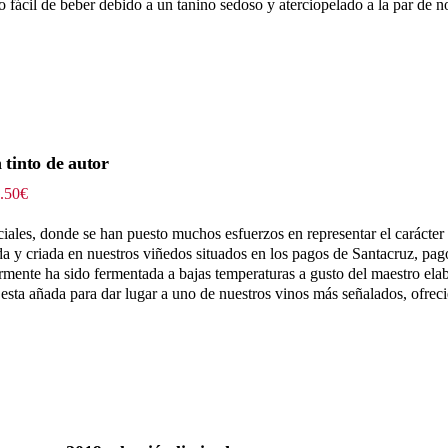
hasta
o fácil de beber debido a un tanino sedoso y aterciopelado a la par de n
189.75€
 tinto de autor
Rango
.50
€
de
precios:
ciales, donde se han puesto muchos esfuerzos en representar el carácter 
desde
a y criada en nuestros viñedos situados en los pagos de Santacruz, pag
69.00€
iormente ha sido fermentada a bajas temperaturas a gusto del maestro el
hasta
 esta añada para dar lugar a uno de nuestros vinos más señalados, ofrec
333.50€