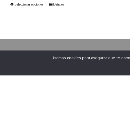
Seleccionar opciones
Detalles
Usamos cookies para asegurar que te damos
NOSOTROS
AVISO LEG
VER OFERTAS
Envíos y Devoluc
Bodegas Peñafalcón es una bodega
Formas de pago
de larga tradición familiar al frente de
Condiciones de v
la cual está actualmente Casimiro y su
Política de priva
esposa María José Arranz. Los
Condiciones de u
orígenes de la bodega se remontan a
Ley de cookies
los antepasados de los actuales
Mapa del sitio
propietarios, que elaboraban su vino
Accesibilidad
en los antiguos lagares, que datan del
Desistimiento
siglo XVII.