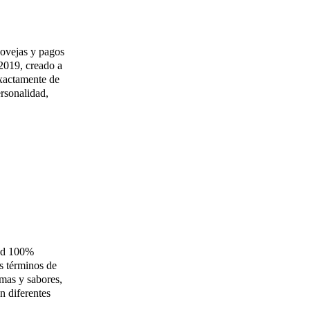
aovejas y pagos
 2019, creado a
exactamente de
ersonalidad,
dad 100%
os términos de
mas y sabores,
n diferentes