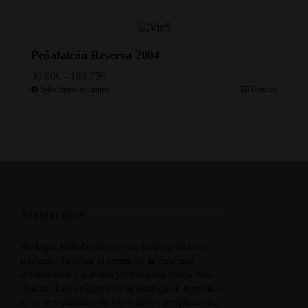
desde
48.30€
hasta
241.50€
Peñafalcón Reserva 2004
Rango
36.80
€
-
189.75
€
de
Seleccionar opciones
Detalles
precios:
desde
36.80€
hasta
189.75€
NOSOTROS
Bodegas Peñafalcón es una bodega de larga
tradición familiar al frente de la cual está
actualmente Casimiro y su esposa María José
Arranz. Los orígenes de la bodega se remontan
a los antepasados de los actuales propietarios,