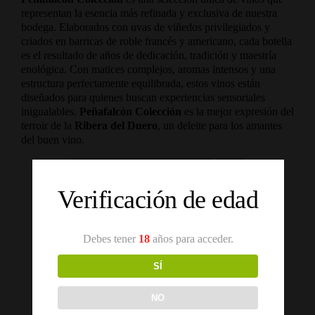
representan la esencia más refinada y exclusiva de nuestra
bodega. Elaborados con uvas de viñedos privilegiados y
criados en barricas de roble francés y americano, cada botella
es el resultado de años de dedicación, tradición y maestría
enológica. Con matices complejos, aromas intensos y una
estructura perfectamente equilibrada, estos vinos están
diseñados para quienes buscan experiencias sensoriales
inigualables.
Peñafalcón Colección
es la mejor expresión del
terroir de la
Ribera del Duero
, un deleite para los amantes
del buen vino.
Ordena por
Precio
Verificación de edad
Mostrar
12 productos
Debes tener
18
años para acceder.
SÍ
NO