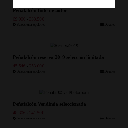
Peñafalcón tinto de autor
Rango
69.00
€
-
333.50
€
de
Seleccionar opciones
Detalles
precios:
desde
69.00€
hasta
333.50€
Peñafalcón reserva 2019 selección limitada
Rango
45.54
€
-
253.00
€
de
Seleccionar opciones
Detalles
precios:
desde
45.54€
hasta
253.00€
Peñafalcón Vendimia seleccionada
Rango
48.30
€
-
241.50
€
de
Seleccionar opciones
Detalles
precios: