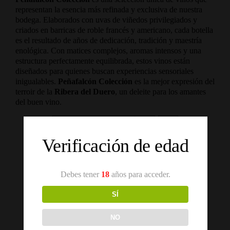
representan la esencia más refinada y exclusiva de nuestra
bodega. Elaborados con uvas de viñedos privilegiados y
criados en barricas de roble francés y americano, cada botella
es el resultado de años de dedicación, tradición y maestría
enológica. Con matices complejos, aromas intensos y una
estructura perfectamente equilibrada, estos vinos están
diseñados para quienes buscan experiencias sensoriales
inigualables.
Peñafalcón Colección
es la mejor expresión del
terroir de la
Ribera del Duero
, un deleite para los amantes
del buen vino.
Ordena por
Precio
Verificación de edad
Mostrar
12 productos
Debes tener
18
años para acceder.
SÍ
NO