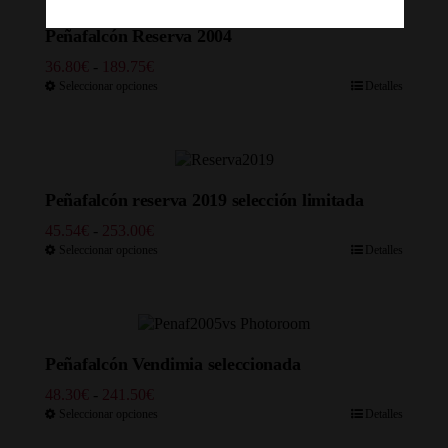
Peñafalcón Reserva 2004
Rango
36.80
€
-
189.75
€
de
Seleccionar opciones
Detalles
precios:
desde
36.80€
hasta
189.75€
Peñafalcón reserva 2019 selección limitada
Rango
45.54
€
-
253.00
€
de
Seleccionar opciones
Detalles
precios:
desde
45.54€
hasta
253.00€
Peñafalcón Vendimia seleccionada
Rango
48.30
€
-
241.50
€
de
Seleccionar opciones
Detalles
precios: