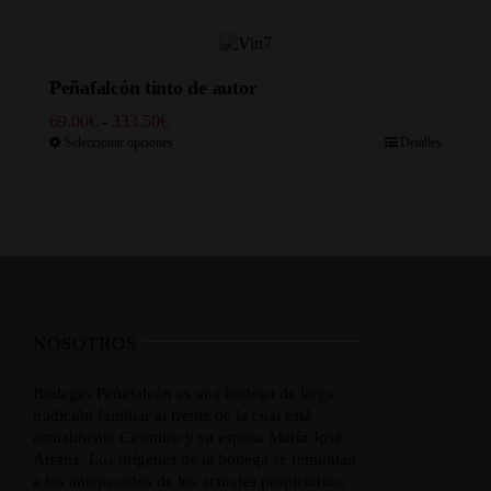
desde
48.30€
hasta
241.50€
Peñafalcón tinto de autor
Rango
69.00
€
-
333.50
€
de
Seleccionar opciones
Detalles
precios:
desde
69.00€
hasta
333.50€
NOSOTROS
Bodegas Peñafalcón es una bodega de larga
tradición familiar al frente de la cual está
actualmente Casimiro y su esposa María José
Arranz. Los orígenes de la bodega se remontan
a los antepasados de los actuales propietarios,