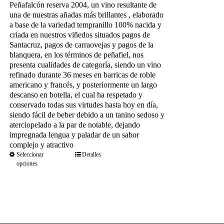
precios:
Peñafalcón reserva 2004, un vino resultante de
desde
una de nuestras añadas más brillantes , elaborado
36.80€
a base de la variedad tempranillo 100% nacida y
hasta
criada en nuestros viñedos situados
pagos de
189.75€
Santacruz, pagos de carraovejas y pagos de la
blanquera, en los términos de peñafiel, nos
presenta cualidades de categoría, siendo un vino
refinado durante 36 meses en barricas de roble
americano y francés, y posteriormente un largo
descanso en botella, el cual ha respetado y
conservado todas sus virtudes hasta hoy en día,
siendo fácil de beber debido a un tanino sedoso y
aterciopelado a la par de notable, dejando
impregnada lengua y paladar de un sabor
complejo y atractivo
Seleccionar
Detalles
opciones