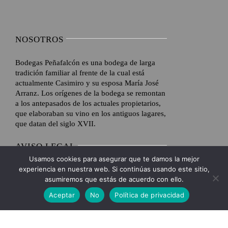
NOSOTROS
Bodegas Peñafalcón es una bodega de larga
tradición familiar al frente de la cual está
actualmente Casimiro y su esposa María José
Arranz. Los orígenes de la bodega se remontan
a los antepasados de los actuales propietarios,
que elaboraban su vino en los antiguos lagares,
que datan del siglo XVII.
AVISO LEGAL
Usamos cookies para asegurar que te damos la mejor
experiencia en nuestra web. Si continúas usando este sitio,
Toggle
Navigation
asumiremos que estás de acuerdo con ello.
Envíos y Devoluciones
Aceptar
No
Política de privacidad
MENU
VER OFERTAS
Toggle
Formas de pago
Navigation