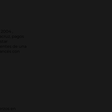
 2004 ,
tacruz, pagos
star
ientes de una
rancés con
erzos en