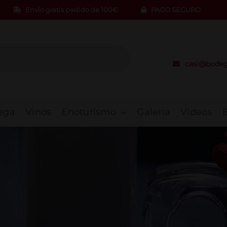
Envío gratis pedido de 100€
PAGO SEGURO
casi@bodeg
ega
Vinos
Enoturismo
Galeria
Videos