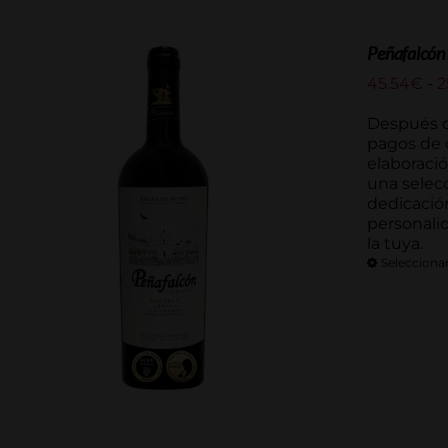
Peñafalcón 
45.54
€
-
2
Después d
pagos de c
elaboració
una selec
dedicación
personali
la tuya.
Selecciona