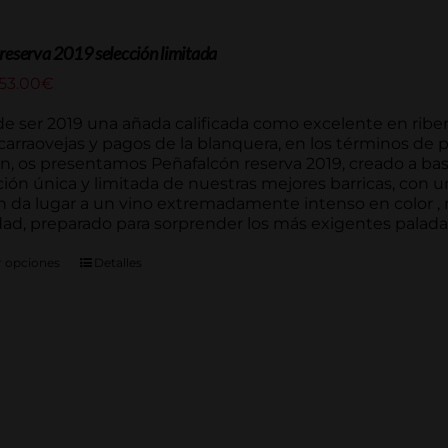
reserva 2019 selección limitada
Rango
53.00
€
de
precios:
e ser 2019 una añada calificada como excelente en ribera
desde
arraovejas y pagos de la blanquera, en los términos de 
45.54€
n, os presentamos Peñafalcón reserva 2019, creado a bas
hasta
ción única y limitada de nuestras mejores barricas, con
253.00€
 da lugar a un vino extremadamente intenso en color , n
dad, preparado para sorprender los más exigentes paladar
r opciones
Detalles