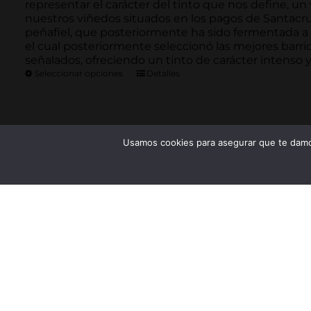
representar el carácter del tinto que nos define, un
nuestros viñedos situados en los pagos de Santacru
peñafiel, que posteriormente ha sido fermentada a
el cual posteriormente seleccionó las mejores barri
señalados, ofreciendo un tinto de carácter intenso 
Seleccionar opciones
Detalles
Usamos cookies para asegurar que te damos
VER OFERTAS
NOSOTROS
AVISO LEGA
Envíos y Devo
Bodegas Peñafalcón es una
Formas de pa
bodega de larga tradición
Condiciones d
familiar al frente de la cual está
Política de pr
actualmente Casimiro y su
Condiciones d
esposa María José Arranz. Los
Ley de cookie