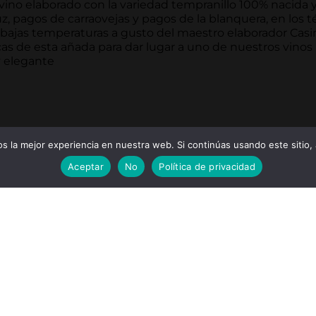
desde
 vino elaborado con la variedad tempranillo 100% nacida 
69.00€
z, pagos de carraovejas y pagos de la blanquera, en los 
hasta
 bajas temperaturas a gusto del maestro elaborador Casi
333.50€
cas de esta añada para dar lugar a uno de nuestros vino
y elegante
 la mejor experiencia en nuestra web. Si continúas usando este sitio,
Aceptar
No
Política de privacidad
L
MENU
luciones
Inicio
go
La bodega
e venta
Vinos
ivacidad
Enoturismo
e uso
Galeria
s
Videos