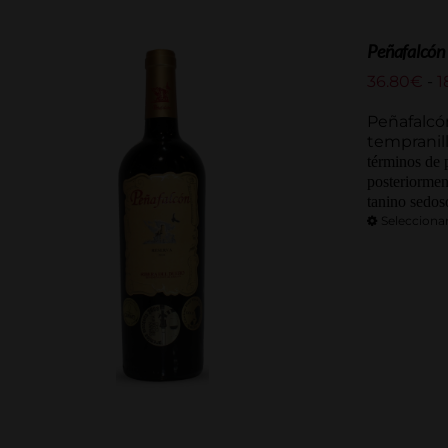
Peñafalcón
36.80
€
-
1
Peñafalcón
tempranil
términos de 
posteriormen
tanino sedos
Selecciona