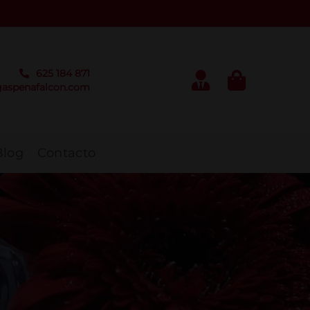
625 184 871
aspenafalcon.com
Blog
Contacto