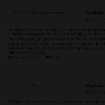
Peñafalcón
48.30
€
-
2
Peñafalcón vendimia seleccionada, proviene de la s
viñedos de la variedad 100% tempranillo , nacida y 
de carraovejas y pagos de la blanquera, en los térm
compuesto de un tanino sedoso y aterciopelado ad
previa fermentación malolactica en barrica y una p
diferentes tostados.
Seleccionar opciones
Detalles
Peñafalcón 
69.00
€
-
3
Peñafalcón “tinto de autor”, una de nuestras refe