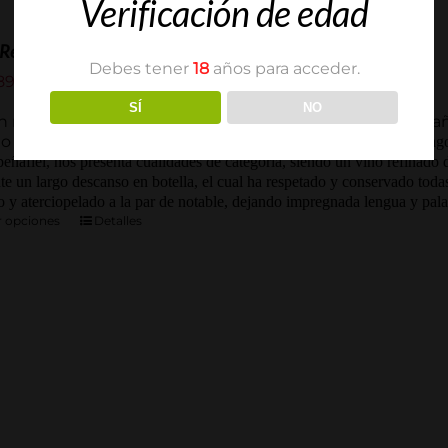
Verificación de edad
 Reserva 2004
Debes tener
18
años para acceder.
Rango
89.75
€
de
SÍ
NO
precios:
 reserva 2004, un vino resultante de una de nuestras añ
desde
lo 100% nacida y criada en nuestros viñedos situados
pago
36.80€
peñafiel, nos presenta cualidades de categoría, siendo un vino refinado 
hasta
te un largo descanso en botella, el cual ha respetado y conservado todas
189.75€
o y aterciopelado a la par de notable, dejando impregnada lengua y pal
r opciones
Detalles