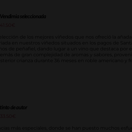
 Vendimia seleccionada
Rango
41.50
€
de
precios:
elección de los mejores viñedos que nos ofreció la añada
desde
criada en nuestros viñedos situados en los pagos de San
48.30€
inos de peñafiel, dando lugar a un vino que destaca por e
hasta
emás de gran complejidad de aromas y sabores, proven
241.50€
osterior crianza durante 36 meses en roble americano y f
tinto de autor
Rango
33.50
€
de
precios:
rencias más especiales, donde se han puesto muchos esfu