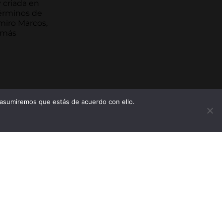
y criada en
términos de
miro Marcos,
s más
 asumiremos que estás de acuerdo con ello.
CONTACTO
C/Pisuerga,42 – 47300
Peñafiel (Valladolid)-
España
BODEGAS PEÑAFALCON