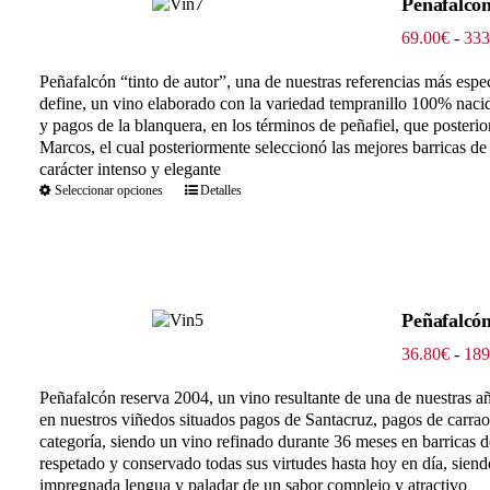
Peñafalcón
69.00
€
-
333
Peñafalcón “tinto de autor”, una de nuestras referencias más espe
define, un vino elaborado con la variedad tempranillo 100% nacid
y pagos de la blanquera, en los términos de peñafiel, que poster
Marcos, el cual posteriormente seleccionó las mejores barricas de
carácter intenso y elegante
Seleccionar opciones
Detalles
Peñafalcó
36.80
€
-
189
Peñafalcón reserva 2004, un vino resultante de una de nuestras añ
en nuestros viñedos situados
pagos de Santacruz, pagos de carraov
categoría, siendo un vino refinado durante 36 meses en barricas d
respetado y conservado todas sus virtudes hasta hoy en día, siend
impregnada lengua y paladar de un sabor complejo y atractivo