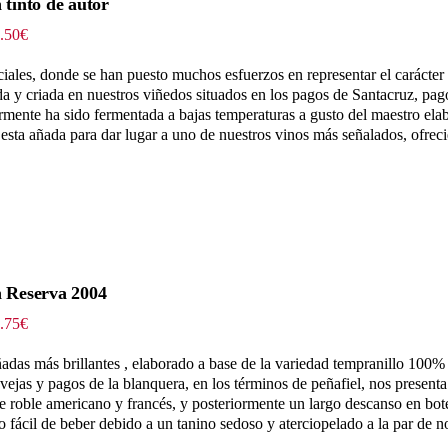
 tinto de autor
Rango
.50
€
de
precios:
ciales, donde se han puesto muchos esfuerzos en representar el carácter 
desde
a y criada en nuestros viñedos situados en los pagos de Santacruz, pag
69.00€
iormente ha sido fermentada a bajas temperaturas a gusto del maestro el
hasta
 esta añada para dar lugar a uno de nuestros vinos más señalados, ofrec
333.50€
n Reserva 2004
Rango
.75
€
de
precios:
adas más brillantes , elaborado a base de la variedad tempranillo 100%
desde
ejas y pagos de la blanquera, en los términos de peñafiel, nos presenta
36.80€
e roble americano y francés, y posteriormente un largo descanso en botel
hasta
o fácil de beber debido a un tanino sedoso y aterciopelado a la par de n
189.75€