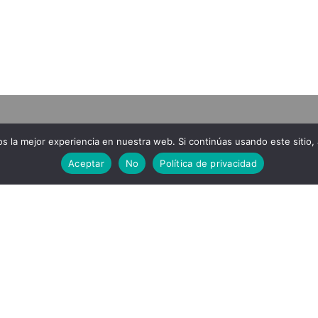
 la mejor experiencia en nuestra web. Si continúas usando este sitio,
AL
MENU
Aceptar
No
Política de privacidad
iones
Inicio
La bodega
enta
Vinos
cidad
Enoturismo
so
Galeria
Videos
Blog
Contacto