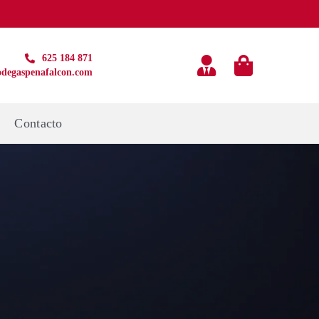
625 184 871
degaspenafalcon.com
g
Contacto