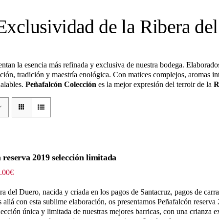
Exclusividad de la Ribera de
ntan la esencia más refinada y exclusiva de nuestra bodega. Elaborados
ación, tradición y maestría enológica. Con matices complejos, aromas in
ualables.
Peñafalcón Colección
es la mejor expresión del terroir de la
R
 reserva 2019 selección limitada
Rango
.00
€
de
precios:
ra del Duero, nacida y criada en los pagos de Santacruz, pagos de carr
desde
ás allá con esta sublime elaboración, os presentamos Peñafalcón reserva
45.54€
lección única y limitada de nuestras mejores barricas, con una crianza 