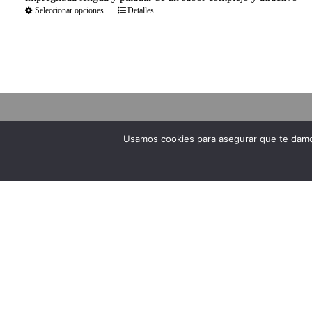
Seleccionar opciones
Detalles
Usamos cookies para asegurar que te damos
NOSOTROS
AVISO LEG
VER OFERTAS
Envíos y Devoluc
Bodegas Peñafalcón es una bodega
Formas de pago
de larga tradición familiar al frente de
Condiciones de v
la cual está actualmente Casimiro y su
Política de priva
esposa María José Arranz. Los
Condiciones de u
orígenes de la bodega se remontan a
Ley de cookies
los antepasados de los actuales
Mapa del sitio
propietarios, que elaboraban su vino
Accesibilidad
en los antiguos lagares, que datan del
Desistimiento
siglo XVII.