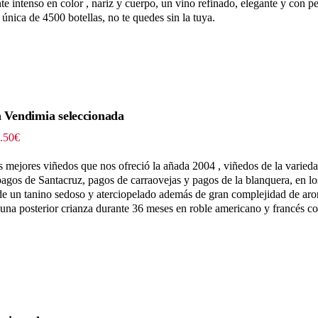
hasta
 intenso en color , nariz y cuerpo, un vino refinado, elegante y con p
253.00€
única de 4500 botellas, no te quedes sin la tuya.
 Vendimia seleccionada
Rango
.50
€
de
precios:
os mejores viñedos que nos ofreció la añada 2004 , viñedos de la varie
desde
 pagos de Santacruz, pagos de carraovejas y pagos de la blanquera, en l
48.30€
 de un tanino sedoso y aterciopelado además de gran complejidad de aro
hasta
 una posterior crianza durante 36 meses en roble americano y francés co
241.50€