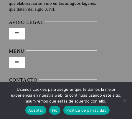
que elaboraban su vino en los antiguos lagares,
que datan del siglo XVII.
AVISO LEGAL
Toggle
Navigation
Envíos y Devoluciones
MENU
Toggle
Formas de pago
Navigation
Inicio
CONTACTO
Condiciones de venta
Usamos cookies para asegurar que te damos la mejor
C/Pisuerga,42 – 47300 Peñafiel
experiencia en nuestra web. Si continúas usando este sitio,
La bodega
(Valladolid)-España
asumiremos que estás de acuerdo con ello.
Política de privacidad
Aceptar
No
Política de privacidad
BODEGAS PEÑAFALCON SL -
VER OFERTAS
Vinos
B47485727
Condiciones de uso
625 184 871