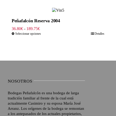
desde
69.00€
hasta
333.50€
Peñafalcón Reserva 2004
Rango
36.80
€
-
189.75
€
de
Seleccionar opciones
Detalles
precios:
desde
36.80€
hasta
189.75€
NOSOTROS
Bodegas Peñafalcón es una bodega de larga
tradición familiar al frente de la cual está
actualmente Casimiro y su esposa María José
Arranz. Los orígenes de la bodega se remontan
a los antepasados de los actuales propietarios,