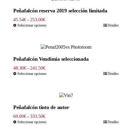
Peñafalcón reserva 2019 selección limitada
Rango
45.54
€
-
253.00
€
de
Seleccionar opciones
Detalles
precios:
desde
45.54€
hasta
253.00€
Peñafalcón Vendimia seleccionada
Rango
48.30
€
-
241.50
€
de
Seleccionar opciones
Detalles
precios:
desde
48.30€
hasta
241.50€
Peñafalcón tinto de autor
Rango
69.00
€
-
333.50
€
de
Seleccionar opciones
Detalles
precios: