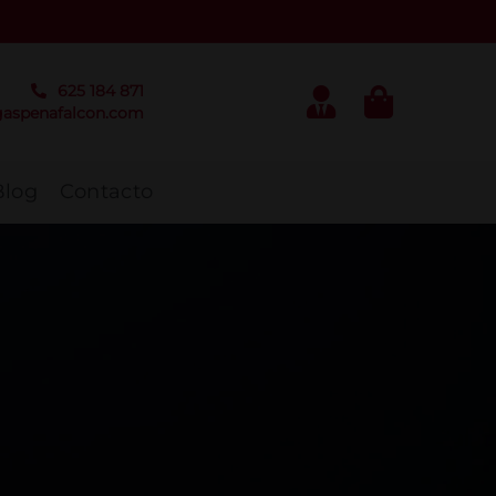
625 184 871
aspenafalcon.com
Blog
Contacto