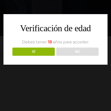
Verificación de edad
Debes tener
18
años para acceder.
SÍ
NO