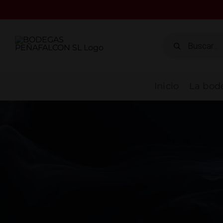
Saltar
al
contenido
Búsqueda
de
productos
Inicio
La bod