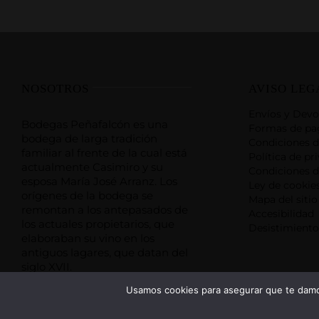
NOSOTROS
AVISO LEG
Envíos y Devo
Bodegas Peñafalcón es una
Formas de pa
bodega de larga tradición
Condiciones d
familiar al frente de la cual está
Política de pr
actualmente Casimiro y su
Condiciones d
esposa María José Arranz. Los
Ley de cookie
orígenes de la bodega se
Mapa del sitio
remontan a los antepasados de
Accesibilidad
los actuales propietarios, que
Desistimiento
elaboraban su vino en los
antiguos lagares, que datan del
siglo XVII.
Usamos cookies para asegurar que te damos
VER OFERTAS