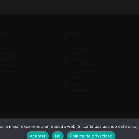
AL
MENU
luciones
Inicio
go
La bodega
e venta
Vinos
ivacidad
Enoturismo
e uso
Galeria
s
Videos
Blog
Contacto
 la mejor experiencia en nuestra web. Si continúas usando este sitio,
Aceptar
No
Política de privacidad