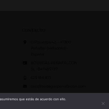
CONTACTO
C/Pisuerga,42 – 47300
Peñafiel (Valladolid)-
España
BODEGAS PEÑAFALCON
SL -B47485727
625 184 871
casi@bodegaspenafalcon.com
Linkedin
 asumiremos que estás de acuerdo con ello.
Trip advisor