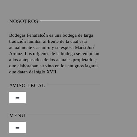
NOSOTROS
Bodegas Peñafalcón es una bodega de larga
tradición familiar al frente de la cual está
actualmente Casimiro y su esposa María José
Arranz. Los orígenes de la bodega se remontan
a los antepasados de los actuales propietarios,
que elaboraban su vino en los antiguos lagares,
que datan del siglo XVII.
AVISO LEGAL
Toggle
Navigation
Envíos y Devoluciones
MENU
Toggle
Formas de pago
Navigation