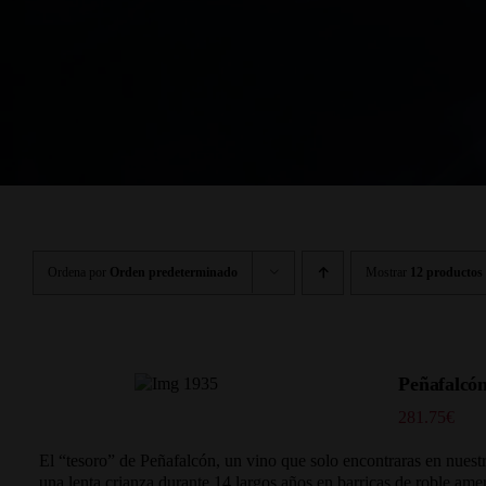
Ordena por
Orden predeterminado
Mostrar
12 productos
Peñafalcón
281.75
€
El “tesoro” de Peñafalcón, un vino que solo encontraras en nuest
una lenta crianza durante 14 largos años en barricas de roble am