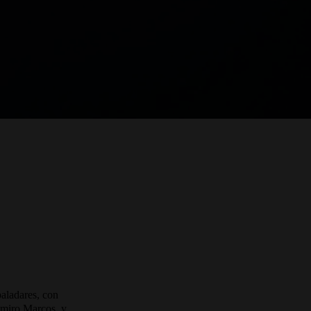
paladares, con
simiro Marcos, y