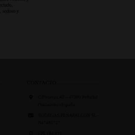
ectado,
o, sedoso y
CONTACTO
C/Pisuerga,42 – 47300 Peñafiel
(Valladolid)-España
BODEGAS PEÑAFALCON SL -
B47485727
625 184 871