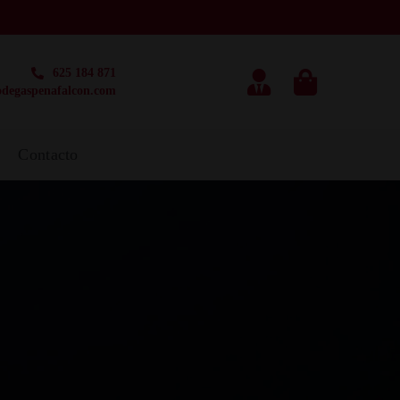
625 184 871
degaspenafalcon.com
g
Contacto