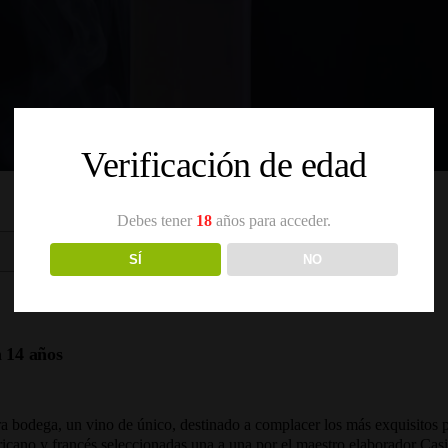
Verificación de edad
Debes tener
18
años para acceder.
SÍ
NO
 14 años
ra bodega, un vino de único, destinado a complacer los más exquisitos 
ericano y francés seleccionadas una a una por el maestro elaborador Ca