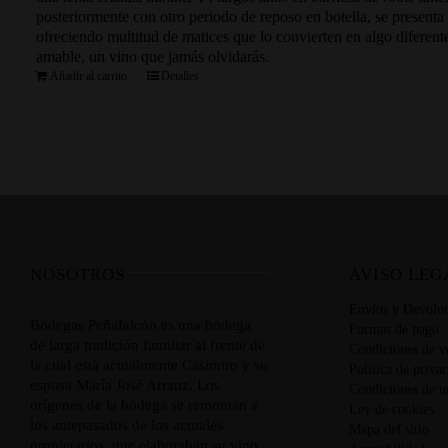
posteriormente con otro periodo de reposo en botella, se presenta
ofreciendo multitud de matices que lo convierten en algo diferent
amable, un vino que jamás olvidarás.
Añadir al carrito
Detalles
NOSOTROS
AVISO LEG
Envíos y Devoluc
Bodegas Peñafalcón es una bodega
Formas de pago
de larga tradición familiar al frente de
Condiciones de v
la cual está actualmente Casimiro y su
Política de priva
esposa María José Arranz. Los
Condiciones de u
orígenes de la bodega se remontan a
Ley de cookies
los antepasados de los actuales
Mapa del sitio
propietarios, que elaboraban su vino