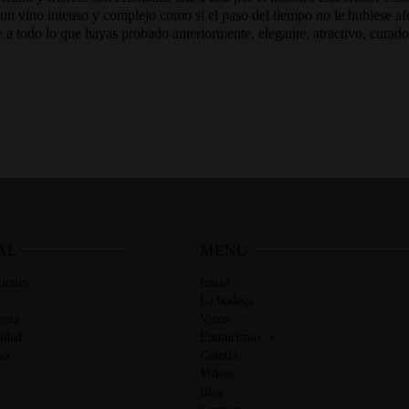
 un vino intenso y complejo como si el paso del tiempo no le hubiese af
e a todo lo que hayas probado anteriormente, elegante, atractivo, curad
AL
MENU
iones
Inicio
La bodega
enta
Vinos
cidad
Enoturismo
so
Galeria
Videos
Blog