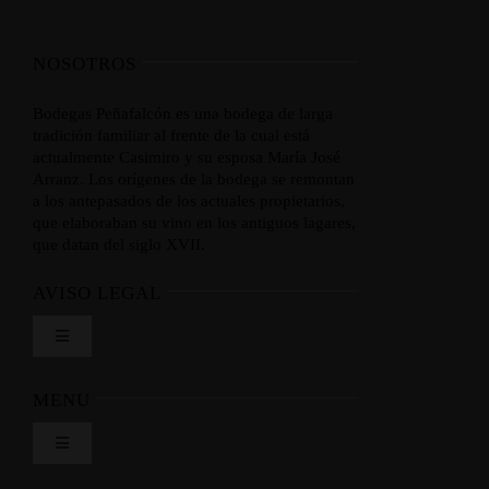
NOSOTROS
Bodegas Peñafalcón es una bodega de larga
tradición familiar al frente de la cual está
actualmente Casimiro y su esposa María José
Arranz. Los orígenes de la bodega se remontan
a los antepasados de los actuales propietarios,
que elaboraban su vino en los antiguos lagares,
que datan del siglo XVII.
AVISO LEGAL
Toggle
Navigation
Envíos y Devoluciones
MENU
Toggle
Formas de pago
Navigation