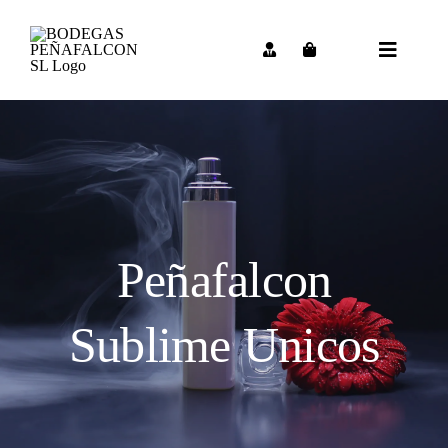
Saltar
al
contenido
Toggle
Navigat
Peñafalcon
Sublime Unicos