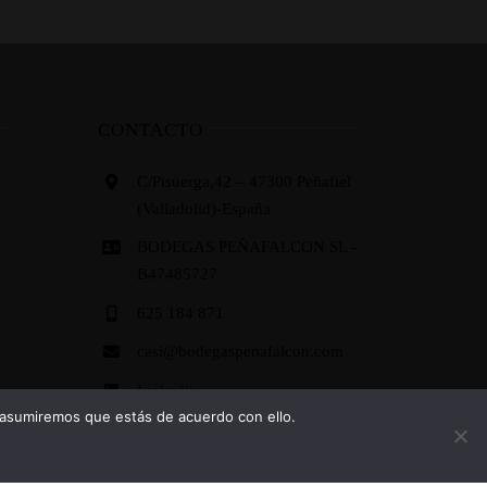
CONTACTO
C/Pisuerga,42 – 47300 Peñafiel
(Valladolid)-España
BODEGAS PEÑAFALCON SL -
B47485727
625 184 871
casi@bodegaspenafalcon.com
Linkedin
 asumiremos que estás de acuerdo con ello.
Trip advisor