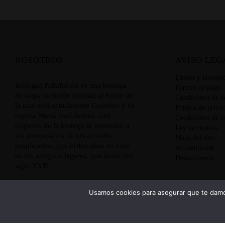
NOSOTROS
AVISO LEG
Envíos y Devoluc
Bodegas Peñafalcón es una bodega
Formas de pago
de larga tradición familiar al frente de
Condiciones de v
la cual está actualmente Casimiro y su
Política de priva
esposa María José Arranz. Los
Condiciones de u
orígenes de la bodega se remontan a
Ley de cookies
los antepasados de los actuales
Mapa del sitio
propietarios, que elaboraban su vino
Accesibilidad
en los antiguos lagares, que datan del
Desistimiento
siglo XVII.
Usamos cookies para asegurar que te damos
VER OFERTAS