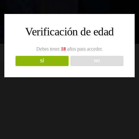
Verificación de edad
Debes tener
18
años para acceder.
SÍ
NO