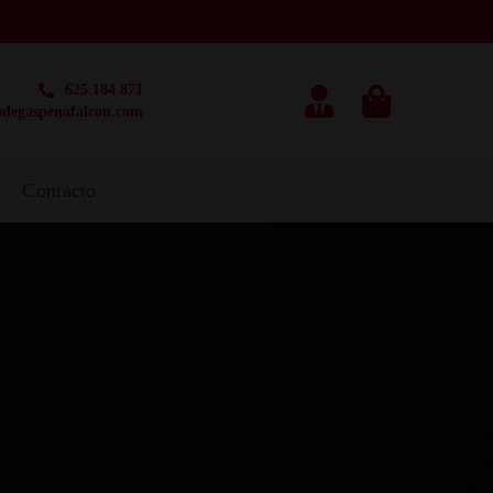
625 184 871
degaspenafalcon.com
g
Contacto