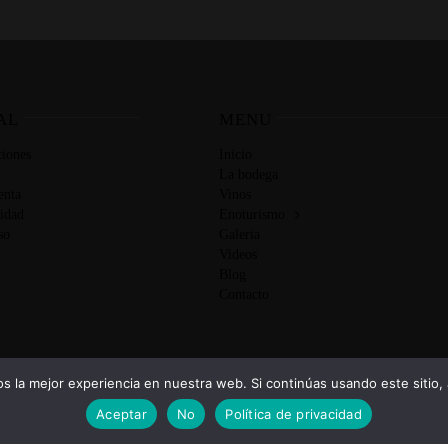
AL
MENU
iones
Inicio
La bodega
enta
Vinos
cidad
Enoturismo
so
Galeria
Videos
Blog
Contacto
 la mejor experiencia en nuestra web. Si continúas usando este sitio,
Aceptar
No
Política de privacidad