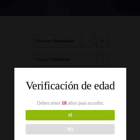
Ordena por
Popularidad
Mostrar
12 productos
Verificación de edad
Debes tener
18
años para acceder.
Peñafalcón 14 años
SÍ
281.75
€
NO
Añadir al carrito
Detalles