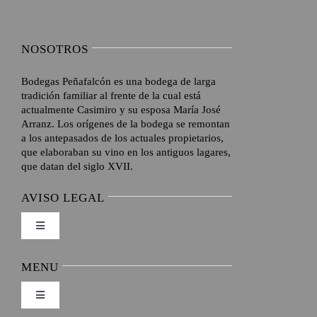
NOSOTROS
Bodegas Peñafalcón es una bodega de larga
tradición familiar al frente de la cual está
actualmente Casimiro y su esposa María José
Arranz. Los orígenes de la bodega se remontan
a los antepasados de los actuales propietarios,
que elaboraban su vino en los antiguos lagares,
que datan del siglo XVII.
AVISO LEGAL
Toggle
Navigation
Envíos y Devoluciones
MENU
Toggle
Formas de pago
Navigation