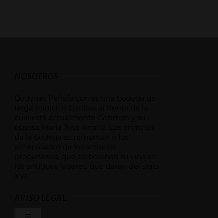
NOSOTROS
Bodegas Peñafalcón es una bodega de
larga tradición familiar al frente de la
cual está actualmente Casimiro y su
esposa María José Arranz. Los orígenes
de la bodega se remontan a los
antepasados de los actuales
propietarios, que elaboraban su vino en
los antiguos lagares, que datan del siglo
XVII.
AVISO LEGAL