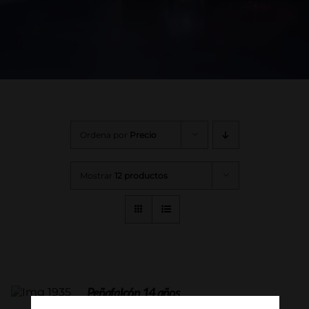
Ordena por
Precio
Mostrar
12 productos
Peñafalcón 14 años