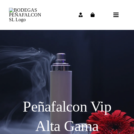
Saltar
al
contenido
Toggle
Navigat
Peñafalcon Vip
Alta Gama