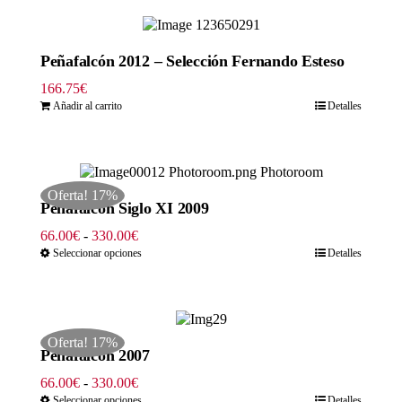
Peñafalcón 2012 – Selección Fernando Esteso
166.75
€
Añadir al carrito
Detalles
Oferta! 17%
Peñafalcón Siglo XI 2009
Rango
66.00
€
-
330.00
€
de
Seleccionar opciones
Detalles
precios:
desde
66.00€
hasta
Oferta! 17%
330.00€
Peñafalcón 2007
Rango
66.00
€
-
330.00
€
de
Seleccionar opciones
Detalles