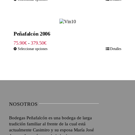
precios:
desde
66.00€
hasta
330.00€
Peñafalcón 2006
Rango
75.90
€
-
379.50
€
de
Seleccionar opciones
Detalles
precios:
desde
75.90€
hasta
379.50€
NOSOTROS
Bodegas Peñafalcón es una bodega de larga
tradición familiar al frente de la cual está
actualmente Casimiro y su esposa María José