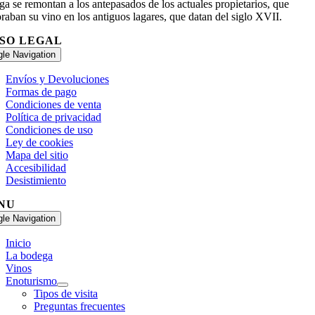
a se remontan a los antepasados de los actuales propietarios, que
raban su vino en los antiguos lagares, que datan del siglo XVII.
ISO LEGAL
gle Navigation
Envíos y Devoluciones
Formas de pago
Condiciones de venta
Política de privacidad
Condiciones de uso
Ley de cookies
Mapa del sitio
Accesibilidad
Desistimiento
NU
gle Navigation
Inicio
La bodega
Vinos
Enoturismo
Tipos de visita
Preguntas frecuentes