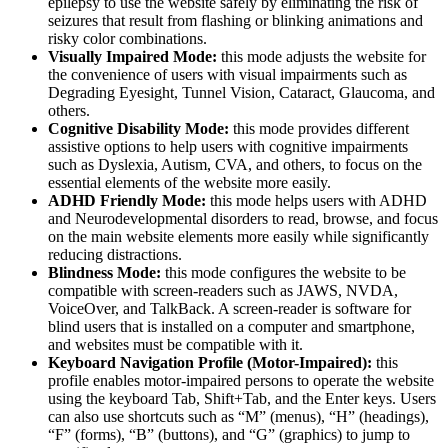
epilepsy to use the website safely by eliminating the risk of
seizures that result from flashing or blinking animations and
risky color combinations.
Visually Impaired Mode:
this mode adjusts the website for
the convenience of users with visual impairments such as
Degrading Eyesight, Tunnel Vision, Cataract, Glaucoma, and
others.
Cognitive Disability Mode:
this mode provides different
assistive options to help users with cognitive impairments
such as Dyslexia, Autism, CVA, and others, to focus on the
essential elements of the website more easily.
ADHD Friendly Mode:
this mode helps users with ADHD
and Neurodevelopmental disorders to read, browse, and focus
on the main website elements more easily while significantly
reducing distractions.
Blindness Mode:
this mode configures the website to be
compatible with screen-readers such as JAWS, NVDA,
VoiceOver, and TalkBack. A screen-reader is software for
blind users that is installed on a computer and smartphone,
and websites must be compatible with it.
Keyboard Navigation Profile (Motor-Impaired):
this
profile enables motor-impaired persons to operate the website
using the keyboard Tab, Shift+Tab, and the Enter keys. Users
can also use shortcuts such as “M” (menus), “H” (headings),
“F” (forms), “B” (buttons), and “G” (graphics) to jump to