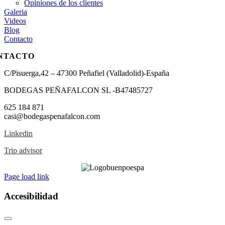
Opiniones de los clientes
Galeria
Videos
Blog
Contacto
NTACTO
C/Pisuerga,42 – 47300 Peñafiel (Valladolid)-España
BODEGAS PEÑAFALCON SL -B47485727
625 184 871
casi@bodegaspenafalcon.com
Linkedin
Trip advisor
Page load link
Accesibilidad