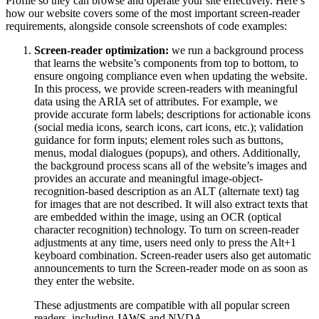
Profile so they can browse and operate your site effectively. Here’s
how our website covers some of the most important screen-reader
requirements, alongside console screenshots of code examples:
Screen-reader optimization:
we run a background process
that learns the website’s components from top to bottom, to
ensure ongoing compliance even when updating the website.
In this process, we provide screen-readers with meaningful
data using the ARIA set of attributes. For example, we
provide accurate form labels; descriptions for actionable icons
(social media icons, search icons, cart icons, etc.); validation
guidance for form inputs; element roles such as buttons,
menus, modal dialogues (popups), and others. Additionally,
the background process scans all of the website’s images and
provides an accurate and meaningful image-object-
recognition-based description as an ALT (alternate text) tag
for images that are not described. It will also extract texts that
are embedded within the image, using an OCR (optical
character recognition) technology. To turn on screen-reader
adjustments at any time, users need only to press the Alt+1
keyboard combination. Screen-reader users also get automatic
announcements to turn the Screen-reader mode on as soon as
they enter the website.
These adjustments are compatible with all popular screen
readers, including JAWS and NVDA.