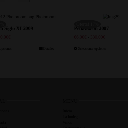
7%
Oferta! 17%
n Siglo XI 2009
Peñafalcón 2007
Rango
Rango
0.00
€
66.00
€
-
330.00
€
de
de
precios:
precios:
 opciones
Detalles
Seleccionar opciones
desde
desde
66.00€
66.00€
hasta
hasta
330.00€
330.00€
AL
MENU
iones
Inicio
La bodega
enta
Vinos