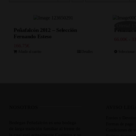
Oferta! 1
Peñafalcón 2012 – Selección
Peñafalcó
Fernando Esteso
66.00
€
-
33
166.75
€
Añadir al carrito
Detalles
Seleccionar
NOSOTROS
AVISO LEG
Envíos y Devoluc
Bodegas Peñafalcón es una bodega
Formas de pago
de larga tradición familiar al frente de
Condiciones de v
la cual está actualmente Casimiro y su