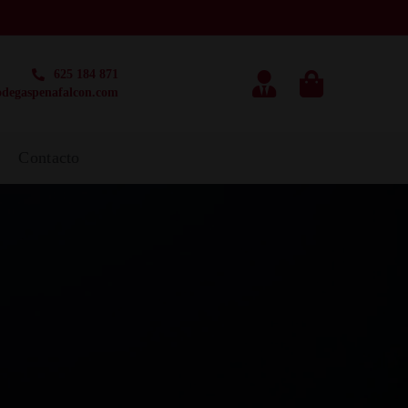
625 184 871
degaspenafalcon.com
g
Contacto