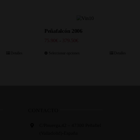
Peñafalcón 2006
Rango
75.90
€
-
379.50
€
de
precios:
Detalles
Seleccionar opciones
Detalles
desde
75.90€
hasta
379.50€
CONTACTO
C/Pisuerga,42 – 47300 Peñafiel
(Valladolid)-España